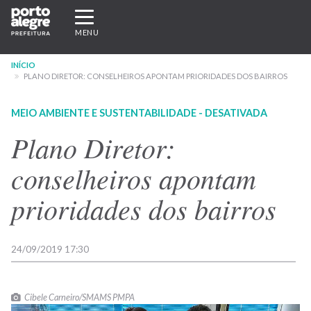
Pular
Expandir/recolher
para
navegação
MENU
o
conteúdo
INÍCIO
principal
PLANO DIRETOR: CONSELHEIROS APONTAM PRIORIDADES DOS BAIRROS
MEIO AMBIENTE E SUSTENTABILIDADE - DESATIVADA
Plano Diretor:
conselheiros apontam
prioridades dos bairros
24/09/2019 17:30
Cibele Carneiro/SMAMS PMPA