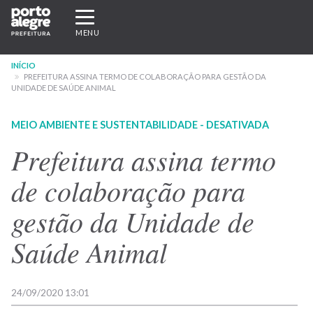
Pular
Expandir/recolher
para
navegação
MENU
o
conteúdo
INÍCIO
principal
PREFEITURA ASSINA TERMO DE COLABORAÇÃO PARA GESTÃO DA
UNIDADE DE SAÚDE ANIMAL
MEIO AMBIENTE E SUSTENTABILIDADE - DESATIVADA
Prefeitura assina termo
de colaboração para
gestão da Unidade de
Saúde Animal
24/09/2020 13:01