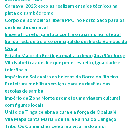
Carnaval 2025: escolas realizam ensaios técnicos na
pista do sambódromo
Corpo de Bombeiros libera PPCI no Porto Seco para os
desfiles de carnava
l
Imperatriz reforça a luta contra o racismo no futebol
Solidariedade é o eixo principal do desfile da Bambas da
Orgia
Estado Maior da Restinga exalta a devoção a São Jorge
Vila Isabel traz desfile que pede respeito, igualdade e
tolerância
Império do Sol exalta as belezas da Barra do Ribeiro
Prefeitura mobiliza serviços para os desfiles das
escolas de samba
Império da Zona Norte promete uma viagem cultural
com figuras locais
União da Tinga celebra a cura e a força de Obaluaiê
Vila Mapa canta Maria Bonita, a Rainha do Cangaço
Tribo Os Comanches celebra a vitória do amor