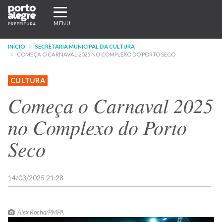
Pular
Expandir/recolher
para
navegação
MENU
o
conteúdo
INÍCIO
SECRETARIA MUNICIPAL DA CULTURA
principal
COMEÇA O CARNAVAL 2025 NO COMPLEXO DO PORTO SECO
CULTURA
Começa o Carnaval 2025
no Complexo do Porto
Seco
14/03/2025 21:28
Alex Rocha/PMPA