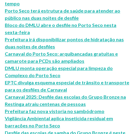
tempo
Porto Seco terá estrutura de saúde para atender ao
público nas duas noites de desfile
Bloco do DMLU abre o desfile no Porto Seco nesta
sexta-feira
Prefeitura irá disponibilizar pontos de hidratação nas
duas noites de desfiles
Carnaval do Porto Seco: arquibancadas gratuitas e
camarote para PCDs são ampliados
DMLU monta operação especial para limpeza do
Complexo do Porto Seco
EPTC divulga esquema especial de trânsito e transporte
para os desfiles de Carnaval
Carnaval 2025: Desfile das escolas do Grupo Bronze na
Restinga atraiu centenas de pessoas
Prefeitura faz nova vistoria no sambódromo
Vigilância Ambiental aplica inseticida residual em
barracões no Porto Seco
Desfile das escolas de samba do Grupo Bronze é neste