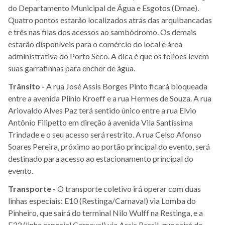
do Departamento Municipal de Água e Esgotos (Dmae).
Quatro pontos estarão localizados atrás das arquibancadas
e três nas filas dos acessos ao sambódromo. Os demais
estarão disponíveis para o comércio do local e área
administrativa do Porto Seco. A dica é que os foliões levem
suas garrafinhas para encher de água.
Trânsito -
A rua José Assis Borges Pinto ficará bloqueada
entre a avenida Plínio Kroeff e a rua Hermes de Souza. A rua
Ariovaldo Alves Paz terá sentido único entre a rua Elvio
Antônio Filipetto em direção à avenida Vila Santíssima
Trindade e o seu acesso será restrito. A rua Celso Afonso
Soares Pereira, próximo ao portão principal do evento, será
destinado para acesso ao estacionamento principal do
evento.
Transporte -
O transporte coletivo irá operar com duas
linhas especiais: E10 (Restinga/Carnaval) via Lomba do
Pinheiro, que sairá do terminal Nilo Wulff na Restinga, e a
E33 (linha especial Carnaval) via Assis Brasil, que sairá do