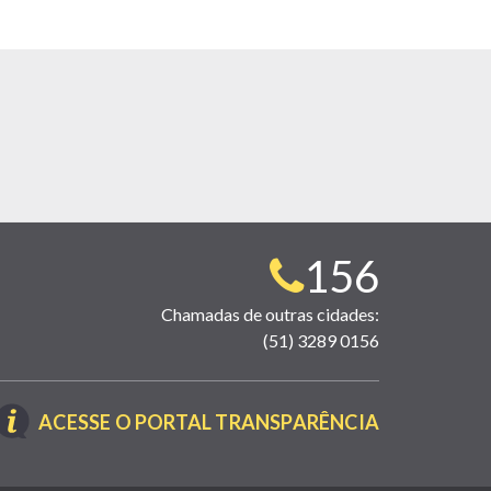
Telefone
156
para
Chamadas de outras cidades:
(51) 3289 0156
contato:
(LINK
ACESSE O PORTAL TRANSPARÊNCIA
ABRE
EM