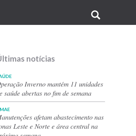
Buscar
no
site
ltimas notícias
AÚDE
peração Inverno mantém 11 unidades
e saúde abertas no fim de semana
MAE
anutenções afetam abastecimento nas
onas Leste e Norte e área central na
róxima semana