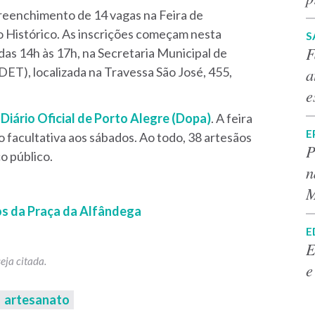
reenchimento de 14 vagas na Feira de
o Histórico. As inscrições começam nesta
S
F
das 14h às 17h, na Secretaria Municipal de
a
T), localizada na Travessa São José, 455,
e
o
Diário Oficial de Porto Alegre (Dopa)
. A feira
E
 facultativa aos sábados. Ao todo, 38 artesãos
P
o público.
n
M
os da Praça da Alfândega
E
E
e
artesanato