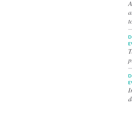
A
a
t
D
E
T
p
D
E
I
d