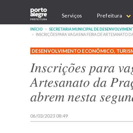
Pular
Main
para
Serviços
Prefeitura
o
navigation
conteúdo
INÍCIO
SECRETARIA MUNICIPAL DE DESENVOLVIME
principal
INSCRIÇÕES PARA VAGAS NA FEIRA DE ARTESANATO 
DESENVOLVIMENTO ECONÔMICO, TURIS
Inscrições para va
Artesanato da Pra
abrem nesta segu
06/03/2023 08:49