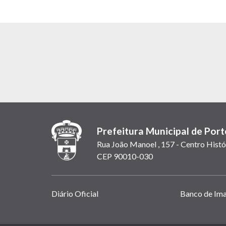
Prefeitura Municipal de Port
Rua João Manoel , 157 - Centro Histó
CEP 90010-030
Links
Diário Oficial
Banco de Im
úteis
(abrem