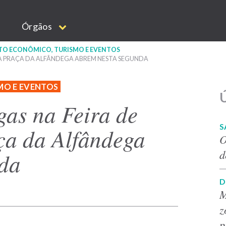
Órgãos
NTO ECONÔMICO, TURISMO E EVENTOS
DA PRAÇA DA ALFÂNDEGA ABREM NESTA SEGUNDA
MO E EVENTOS
Ú
gas na Feira de
S
ça da Alfândega
O
d
nda
D
M
z
p