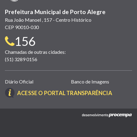
Prefeitura Municipal de Porto Alegre
Rua João Manoel , 157 - Centro Histórico
CEP 90010-030
Telefone
156
para
Chamadas de outras cidades:
(51) 3289 0156
contato:
Links
Diário Oficial
Banco de Imagens
úteis
(LINK
ACESSE O PORTAL TRANSPARÊNCIA
(abrem
ABRE
em
EM
nova
(link
NOVA
janela)
abre
JANELA)
em