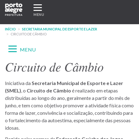
Pular
Expandir/recolher
para
navegação
MENU
o
conteúdo
INÍCIO
SECRETARIA MUNICIPAL DE ESPORTE E LAZER
principal
CIRCUITO DE CÂMBIO
Expandir/recolher
MENU
navegação
Circuito de Câmbio
Menu
-
Iniciativa da
Secretaria Municipal de Esporte e Lazer
site
(SMEL)
, o
Circuito de Câmbio
é realizado em etapas
SMEL
distribuídas ao longo do ano, geralmente a partir do mês de
junho, e tem como objetivo promover a atividade física como
forma de lazer, convivência e socialização, contribuindo para
o fortalecimento da autoestima, especialmente das pessoas
idosas.
Regido pelas normas da
Federação Gaúcha dos Jogos