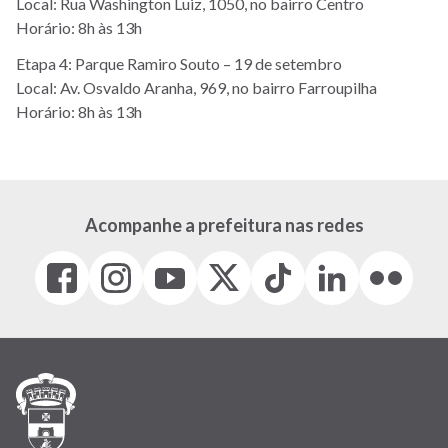
Local: Rua Washington Luiz, 1050, no bairro Centro
Horário: 8h às 13h
Etapa 4: Parque Ramiro Souto – 19 de setembro
Local: Av. Osvaldo Aranha, 969, no bairro Farroupilha
Horário: 8h às 13h
Acompanhe a prefeitura nas redes
Facebook
Instagram
Youtube
X
Tiktok
LinkedIn
Flickr
(link
(link
(link
(Antigo
(link
(link
(link
abre
abre
abre
Twitter)
abre
abre
abre
em
em
em
(link
em
em
em
nova
nova
nova
abre
nova
nova
nova
janela)
janela)
janela)
em
janela)
janela)
janela)
nova
janela)