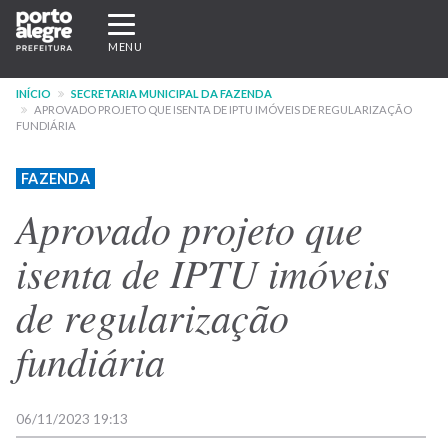
Pular
Expandir/recolher
para
navegação
MENU
o
conteúdo
INÍCIO
SECRETARIA MUNICIPAL DA FAZENDA
principal
APROVADO PROJETO QUE ISENTA DE IPTU IMÓVEIS DE REGULARIZAÇÃO
FUNDIÁRIA
FAZENDA
Aprovado projeto que
isenta de IPTU imóveis
de regularização
fundiária
06/11/2023 19:13