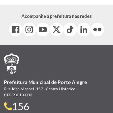
Acompanhe a prefeitura nas redes
Facebook
Instagram
Youtube
X
Tiktok
LinkedIn
Flickr
(link
(link
(link
(Antigo
(link
(link
(link
abre
abre
abre
Twitter)
abre
abre
abre
em
em
em
(link
em
em
em
nova
nova
nova
abre
nova
nova
nova
janela)
janela)
janela)
em
janela)
janela)
janela)
nova
janela)
Prefeitura Municipal de Porto Alegre
Rua João Manoel , 157 - Centro Histórico
CEP 90010-030
Telefone
156