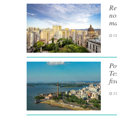
Re
no
ma
03
Po
Te
fis
23