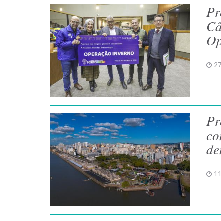
Pr
Câ
Op
27
Pr
co
de
11