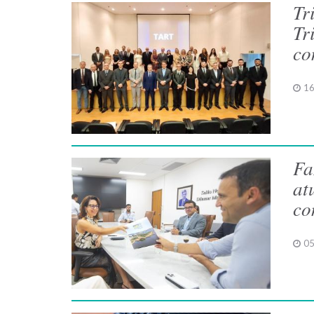
Tr
Tr
co
16
Fa
at
co
05