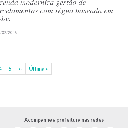
zenda moderniza gestão de
rcelamentos com régua baseada em
dos
/02/2026
na
Página
4
Página
5
Próxima
››
Última
Última »
página
página
Acompanhe a prefeitura nas redes