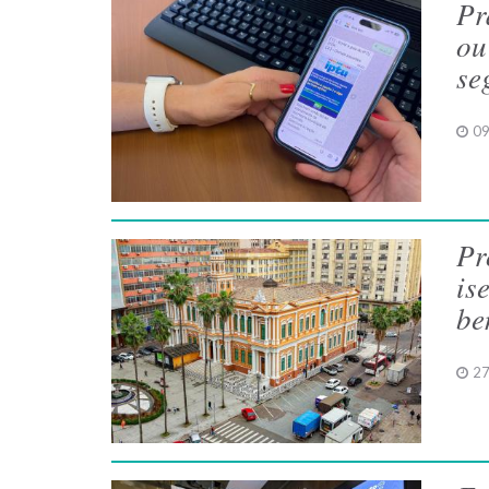
Pr
ou
se
09
Pr
is
be
27