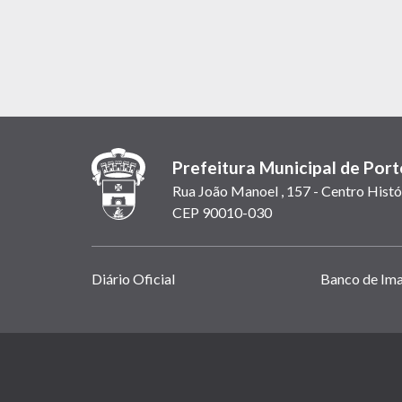
Prefeitura Municipal de Port
Rua João Manoel , 157 - Centro Histó
CEP 90010-030
Links
Diário Oficial
Banco de Im
úteis
(abrem
em
(link
nova
abre
janela)
em