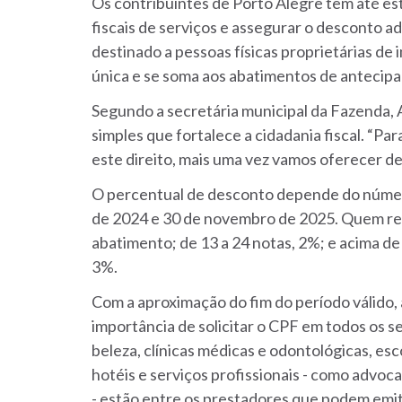
Os contribuintes de Porto Alegre têm até est
fiscais de serviços e assegurar o desconto a
destinado a pessoas físicas proprietárias d
única e se soma aos abatimentos de antecip
Segundo a secretária municipal da Fazenda, A
simples que fortalece a cidadania fiscal. “Pa
este direito, mais uma vez vamos oferecer de
O percentual de desconto depende do númer
de 2024 e 30 de novembro de 2025. Quem reg
abatimento; de 13 a 24 notas, 2%; e acima d
3%.
Com a aproximação do fim do período válido, 
importância de solicitar o CPF em todos os s
beleza, clínicas médicas e odontológicas, es
hotéis e serviços profissionais - como advoca
- estão entre os prestadores que podem emiti