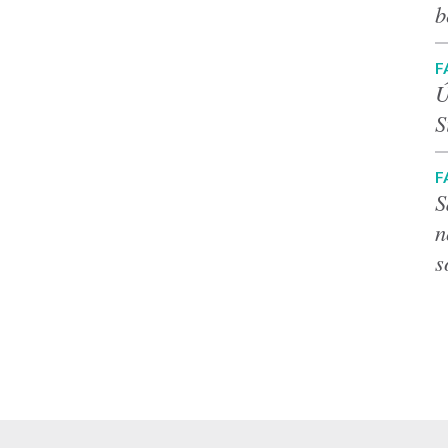
b
F
Ú
S
F
S
n
s