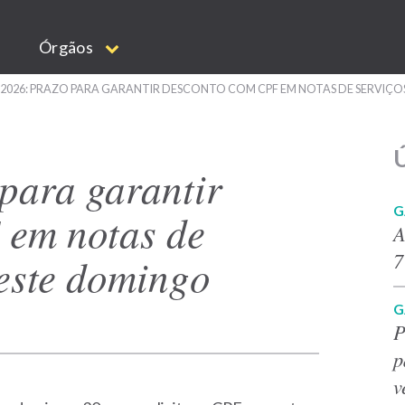
Órgãos
 2026: PRAZO PARA GARANTIR DESCONTO COM CPF EM NOTAS DE SERVIÇ
Ú
para garantir
G
 em notas de
A
7
neste domingo
G
P
p
v