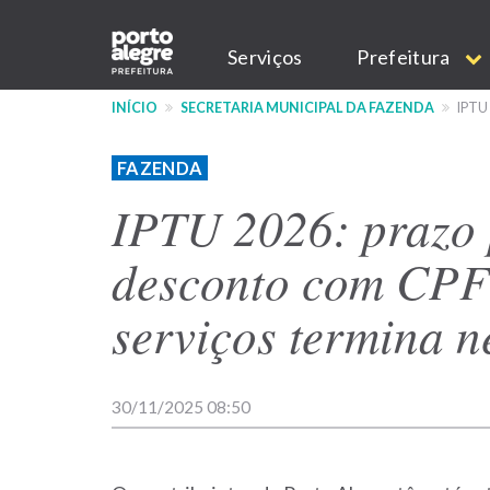
Pular
Main
para
Serviços
Prefeitura
o
navigation
conteúdo
INÍCIO
SECRETARIA MUNICIPAL DA FAZENDA
IPTU
principal
FAZENDA
IPTU 2026: prazo 
desconto com CPF
serviços termina 
30/11/2025 08:50