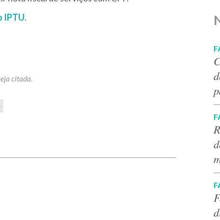
o IPTU
.
F
C
d
p
e
F
R
p
d
m
F
F
d