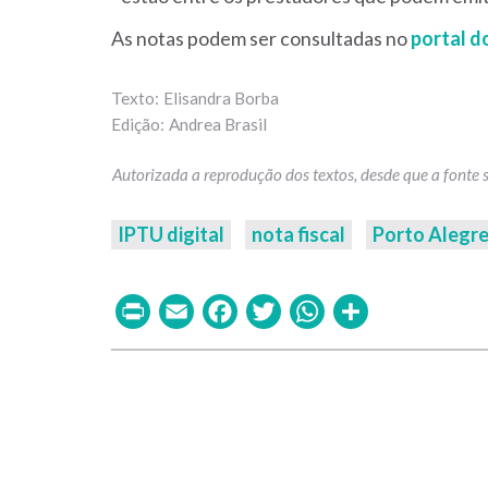
As notas podem ser consultadas no
portal d
Elisandra Borba
Andrea Brasil
IPTU digital
nota fiscal
Porto Alegr
Print
Email
Facebook
Twitter
WhatsAp
Share