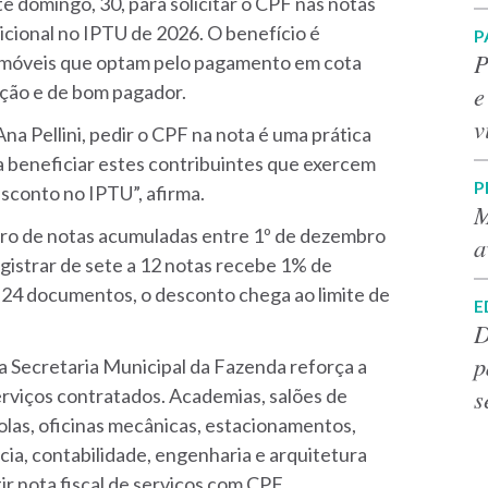
e domingo, 30, para solicitar o CPF nas notas
dicional no IPTU de 2026. O benefício é
P
P
e imóveis que optam pelo pagamento em cota
e
ação e de bom pagador.
v
na Pellini, pedir o CPF na nota é uma prática
ra beneficiar estes contribuintes que exercem
P
sconto no IPTU”, afirma.
M
o de notas acumuladas entre 1º de dezembro
a
istrar de sete a 12 notas recebe 1% de
e 24 documentos, o desconto chega ao limite de
E
D
p
a Secretaria Municipal da Fazenda reforça a
s
erviços contratados. Academias, salões de
colas, oficinas mecânicas, estacionamentos,
cia, contabilidade, engenharia e arquitetura
r nota fiscal de serviços com CPF.