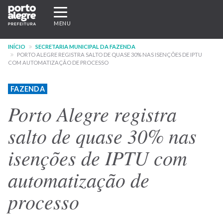
Pular
Expandir/recolher
para
navegação
MENU
o
conteúdo
INÍCIO
SECRETARIA MUNICIPAL DA FAZENDA
principal
PORTO ALEGRE REGISTRA SALTO DE QUASE 30% NAS ISENÇÕES DE IPTU
COM AUTOMATIZAÇÃO DE PROCESSO
FAZENDA
Porto Alegre registra
salto de quase 30% nas
isenções de IPTU com
automatização de
processo