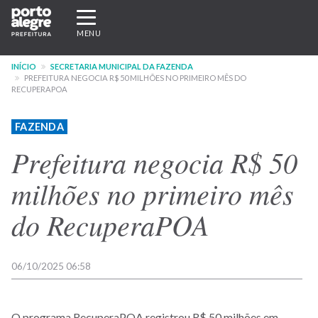
Pular
Expandir/recolher
para
navegação
MENU
o
conteúdo
INÍCIO
SECRETARIA MUNICIPAL DA FAZENDA
principal
PREFEITURA NEGOCIA R$ 50 MILHÕES NO PRIMEIRO MÊS DO
RECUPERAPOA
FAZENDA
Prefeitura negocia R$ 50
milhões no primeiro mês
do RecuperaPOA
06/10/2025 06:58
O programa RecuperaPOA registrou R$ 50 milhões em