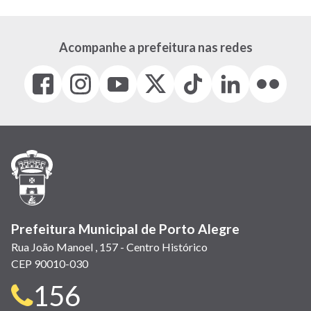
Acompanhe a prefeitura nas redes
Facebook
Instagram
Youtube
X
Tiktok
LinkedIn
Flickr
(link
(link
(link
(Antigo
(link
(link
(link
abre
abre
abre
Twitter)
abre
abre
abre
em
em
em
(link
em
em
em
nova
nova
nova
abre
nova
nova
nova
janela)
janela)
janela)
em
janela)
janela)
janela)
nova
janela)
Prefeitura Municipal de Porto Alegre
Rua João Manoel , 157 - Centro Histórico
CEP 90010-030
Telefone
156