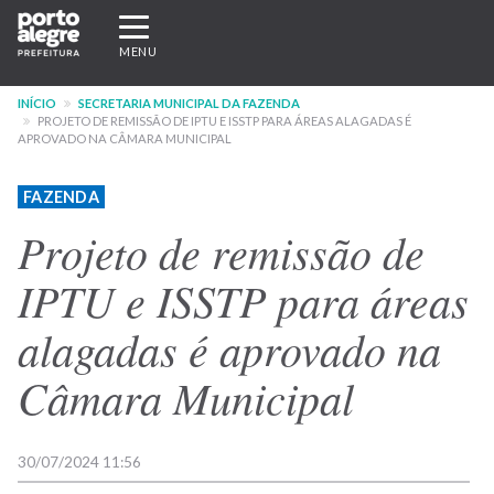
Pular
Expandir/recolher
para
navegação
MENU
o
conteúdo
INÍCIO
SECRETARIA MUNICIPAL DA FAZENDA
principal
PROJETO DE REMISSÃO DE IPTU E ISSTP PARA ÁREAS ALAGADAS É
APROVADO NA CÂMARA MUNICIPAL
FAZENDA
Projeto de remissão de
IPTU e ISSTP para áreas
alagadas é aprovado na
Câmara Municipal
30/07/2024 11:56