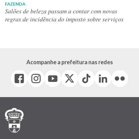
FAZENDA
Salões de beleza passam a contar com novas
regras de incidência do imposto sobre serviços
Acompanhe a prefeitura nas redes
Facebook
Instagram
Youtube
X
Tiktok
LinkedIn
Flickr
(link
(link
(link
(Antigo
(link
(link
(link
abre
abre
abre
Twitter)
abre
abre
abre
em
em
em
(link
em
em
em
nova
nova
nova
abre
nova
nova
nova
janela)
janela)
janela)
em
janela)
janela)
janela)
nova
janela)