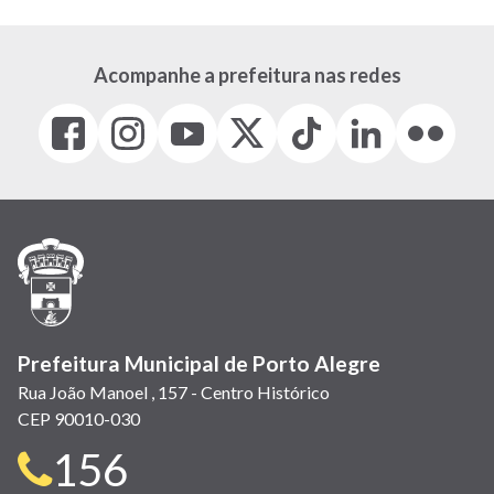
Acompanhe a prefeitura nas redes
Facebook
Instagram
Youtube
X
Tiktok
LinkedIn
Flickr
(link
(link
(link
(Antigo
(link
(link
(link
abre
abre
abre
Twitter)
abre
abre
abre
em
em
em
(link
em
em
em
nova
nova
nova
abre
nova
nova
nova
janela)
janela)
janela)
em
janela)
janela)
janela)
nova
janela)
Prefeitura Municipal de Porto Alegre
Rua João Manoel , 157 - Centro Histórico
CEP 90010-030
Telefone
156