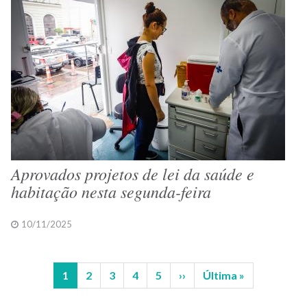
Aprovados projetos de lei da saúde e
habitação nesta segunda-feira
10/11/2025
Página
1
Página
2
Página
3
Página
4
Página
5
Próxima
››
Última
Última »
Paginação
atual
página
página