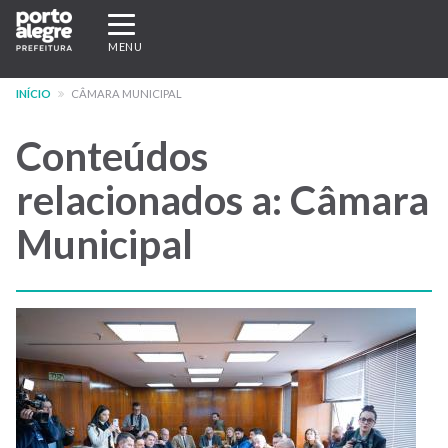
Pular
Expandir/recolher
para
navegação
MENU
o
conteúdo
INÍCIO
CÂMARA MUNICIPAL
principal
Conteúdos
relacionados a: Câmara
Municipal