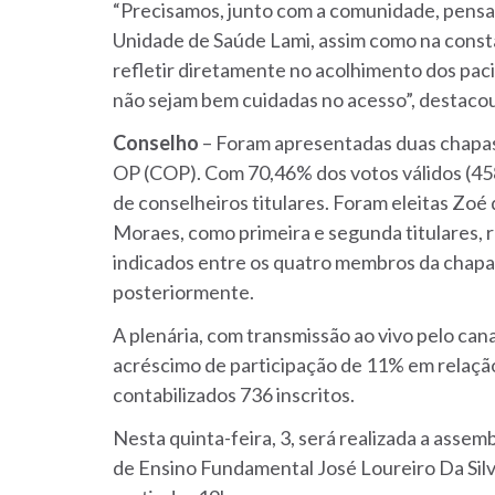
“Precisamos, junto com a comunidade, pensar
Unidade de Saúde Lami, assim como na consta
refletir diretamente no acolhimento dos pac
não sejam bem cuidadas no acesso”, destacou
Conselho
– Foram apresentadas duas chapas
OP (COP). Com 70,46% dos votos válidos (
45
de conselheiros titulares. Foram eleitas
Zoé d
Moraes, como primeira e segunda titulares, 
indicados entre os quatro membros da chapa 
posteriormente.
A plenária, com transmissão
ao vivo pelo
cana
acréscimo de participação de 11% em relação
contabilizados 736 inscritos.
Nesta quinta-feira, 3, será realizada a assem
de Ensino Fundamental José Loureiro Da Silva