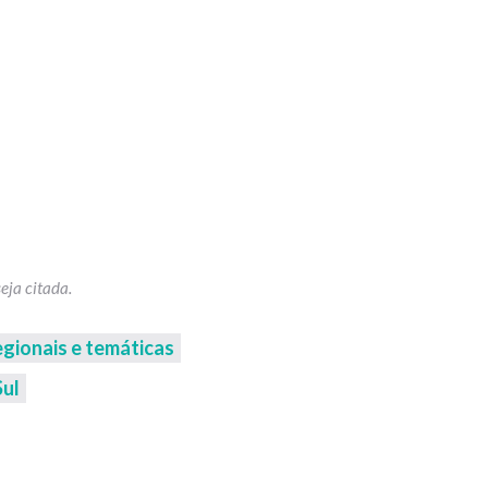
egionais e temáticas
Sul
p