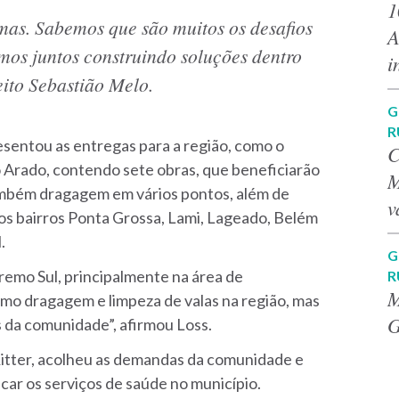
1
imas. Sabemos que são muitos os desafios
A
mos juntos construindo soluções dentro
i
eito Sebastião Melo.
G
R
esentou as entregas para a região, como o
C
Arado, contendo sete obras, que beneficiarão
M
também dragagem em vários pontos, além de
v
os bairros Ponta Grossa, Lami, Lageado, Belém
.
G
emo Sul, principalmente na área de
R
M
mo dragagem e limpeza de valas na região, mas
G
da comunidade”, afirmou Loss.
Ritter, acolheu as demandas da comunidade e
car os serviços de saúde no município.