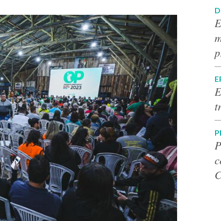
D
E
m
p
E
E
t
P
P
c
C