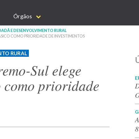
Órgãos
IDADÃ E DESENVOLVIMENTO RURAL
ÁSICO COMO PRIORIDADE DE INVESTIMENTOS
NTO RURAL
Ú
remo-Sul elege
E
 como prioridade
D
O
G
A
8