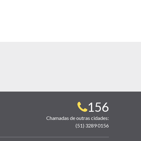
Telefone
156
para
Chamadas de outras cidades:
(51) 3289 0156
contato: