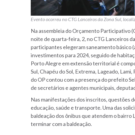
Evento ocorreu no CTG Lanceiros da Zona Sul, local
Na assembleia do Orçamento Participativo (O
noite de quarta-feira, 2,
no CTG Lanceiros da
participantes elegeram saneamento básico (á
investimentos para 2024, seguido de habitaç
Porto Alegre em extensão territorial é comp
Sul, Chapéu do Sol, Extrema, Lageado, Lami,
do OP contou com a presença do prefeito Se
de secretários e agentes municipais, deputa
Nas manifestações dos inscritos, questões d
educação, saúde e transporte. Uma das solici
baldeação dos ônibus que atendem o bairro L
terminar com a baldeação.