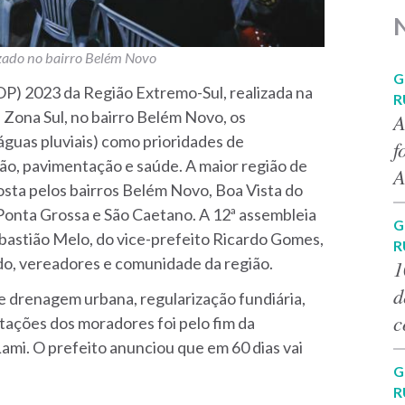
izado no bairro Belém Novo
G
P) 2023 da Região Extremo-Sul, realizada na
R
 Zona Sul, no bairro Belém Novo
, os
A
guas pluviais) como prioridades de
f
ão, pavimentação e saúde. A maior região de
A
osta pelos bairros
Belém Novo, Boa Vista do
 Ponta Grossa e São Caetano
. A 12ª assembleia
G
bastião Melo, do vice-prefeito Ricardo Gomes,
R
do, vereadores e comunidade da região.
1
d
e drenagem urbana, regularização fundiária,
c
tações dos moradores foi pelo fim da
ami. O prefeito anunciou que em 60 dias vai
G
R