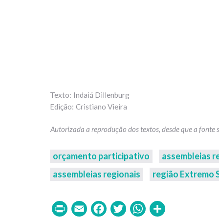
Indaiá Dillenburg
Cristiano Vieira
orçamento participativo
assembleias r
assembleias regionais
região Extremo 
Print
Email
Facebook
Twitter
WhatsAp
Share