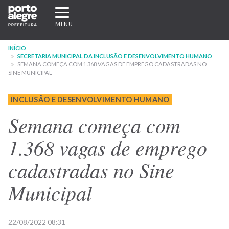
Pular
Expandir/recolher
para
navegação
MENU
o
conteúdo
INÍCIO
principal
SECRETARIA MUNICIPAL DA INCLUSÃO E DESENVOLVIMENTO HUMANO
SEMANA COMEÇA COM 1.368 VAGAS DE EMPREGO CADASTRADAS NO
SINE MUNICIPAL
INCLUSÃO E DESENVOLVIMENTO HUMANO
Semana começa com
1.368 vagas de emprego
cadastradas no Sine
Municipal
22/08/2022 08:31