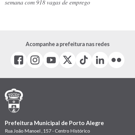
semana com 918 vagas de emprego
Acompanhe a prefeitura nas redes
Facebook
Instagram
Youtube
X
Tiktok
LinkedIn
Flickr
(link
(link
(link
(Antigo
(link
(link
(link
abre
abre
abre
Twitter)
abre
abre
abre
em
em
em
(link
em
em
em
nova
nova
nova
abre
nova
nova
nova
janela)
janela)
janela)
em
janela)
janela)
janela)
nova
janela)
Prefeitura Municipal de Porto Alegre
Rua João Manoel , 157 - Centro Histórico