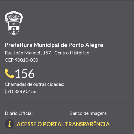
nova
nova
nova
abre
nova
nova
nova
janela)
janela)
janela)
em
janela)
janela)
janela)
nova
janela)
Prefeitura Municipal de Porto Alegre
Rua João Manoel , 157 - Centro Histórico
CEP 90010-030
Telefone
156
para
Chamadas de outras cidades:
(51) 3289 0156
contato:
Links
Diário Oficial
Banco de Imagens
úteis
(LINK
ACESSE O PORTAL TRANSPARÊNCIA
(abrem
ABRE