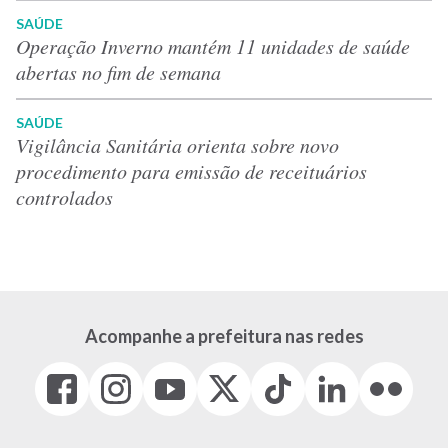
SAÚDE
Operação Inverno mantém 11 unidades de saúde
abertas no fim de semana
SAÚDE
Vigilância Sanitária orienta sobre novo
procedimento para emissão de receituários
controlados
Acompanhe a prefeitura nas redes
Facebook
Instagram
Youtube
X
Tiktok
LinkedIn
Flickr
(link
(link
(link
(Antigo
(link
(link
(link
abre
abre
abre
Twitter)
abre
abre
abre
em
em
em
(link
em
em
em