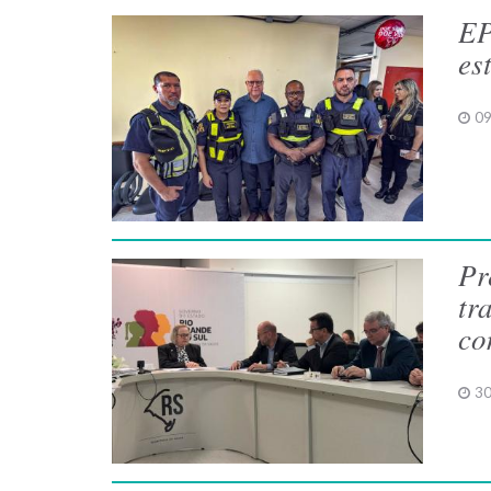
EP
es
09
Pr
tr
co
30