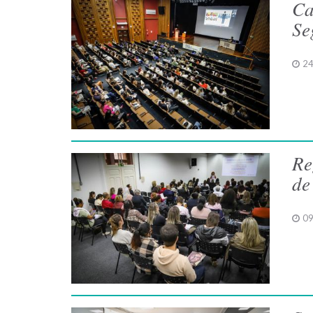
Ca
Se
24
Re
de
09