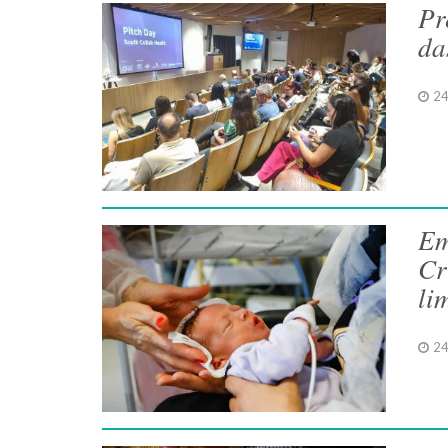
Pr
da
24
Em
Cr
li
24