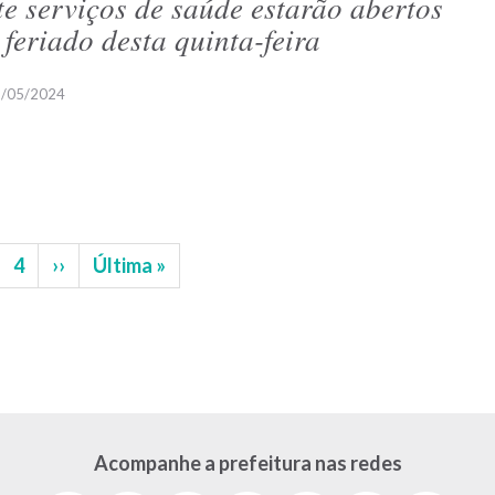
te serviços de saúde estarão abertos
 feriado desta quinta-feira
/05/2024
gina
Página
4
Próxima
››
Última
Última »
página
página
Acompanhe a prefeitura nas redes