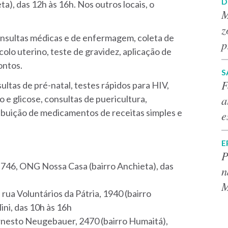
D
ta), das 12h às 16h. Nos outros locais, o
M
z
consultas médicas e de enfermagem, coleta de
p
olo uterino, teste de gravidez, aplicação de
ontos.
S
F
tas de pré-natal, testes rápidos para HIV,
a
ão e glicose, consultas de puericultura,
ibuição de medicamentos de receitas simples e
e
E
P
, 746, ONG Nossa Casa (bairro Anchieta), das
n
M
rua Voluntários da Pátria, 1940 (bairro
ini, das 10h às 16h
Ernesto Neugebauer, 2470 (bairro Humaitá),