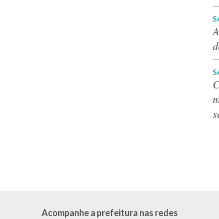
S
A
d
S
C
m
s
Acompanhe a prefeitura nas redes