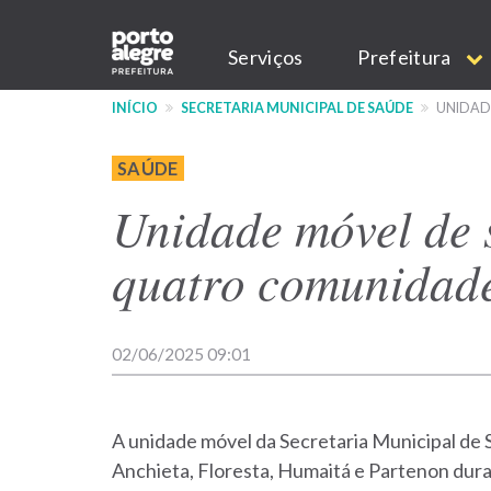
Pular
Main
para
Serviços
Prefeitura
o
navigation
conteúdo
INÍCIO
SECRETARIA MUNICIPAL DE SAÚDE
UNIDAD
principal
SAÚDE
Unidade móvel de 
quatro comunidad
02/06/2025 09:01
A unidade móvel da Secretaria Municipal de
Anchieta, Floresta, Humaitá e Partenon dura