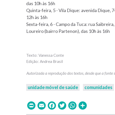
das 10h às 16h
Quinta-feir
a, 5 - Vila Dique: avenida Dique,
12h às 16h
Sexta-feira, 6 - Campo da Tuca: rua Saibreir
Loureiro (bairro Partenon), das 10h às 16h
Vanessa Conte
Andrea Brasil
unidade móvel de saúde
comunidades
Print
Email
Facebook
Twitter
WhatsAp
Share