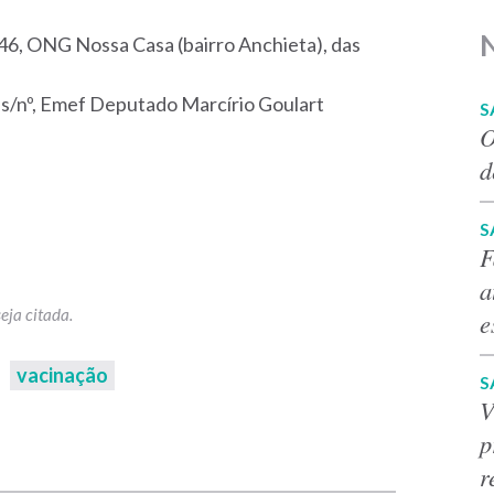
 746, ONG Nossa Casa (bairro Anchieta), das
a, s/nº, Emef Deputado Marcírio Goulart
S
O
d
S
F
a
e
vacinação
S
V
p
p
r