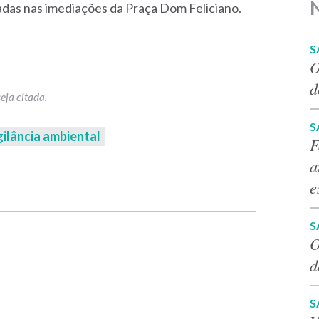
radas nas imediações da Praça Dom Feliciano.
S
O
d
S
gilância ambiental
F
a
p
e
S
O
d
S