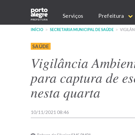
Pular
Main
para
Serviços
Prefeitura
o
navigation
conteúdo
INÍCIO
SECRETARIA MUNICIPAL DE SAÚDE
VIGILÂN
principal
SAÚDE
Vigilância Ambient
para captura de e
nesta quarta
10/11/2021 08:46