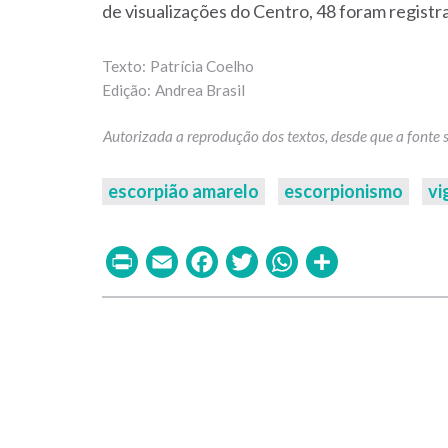
de visualizações do Centro, 48 foram regist
Patrícia Coelho
Andrea Brasil
escorpião amarelo
escorpionismo
vi
Print
Email
Facebook
Twitter
WhatsAp
Share