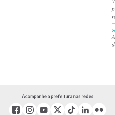
V
p
r
S
A
d
Acompanhe a prefeitura nas redes
Facebook
Instagram
Youtube
X
Tiktok
LinkedIn
Flickr
(link
(link
(link
(Antigo
(link
(link
(link