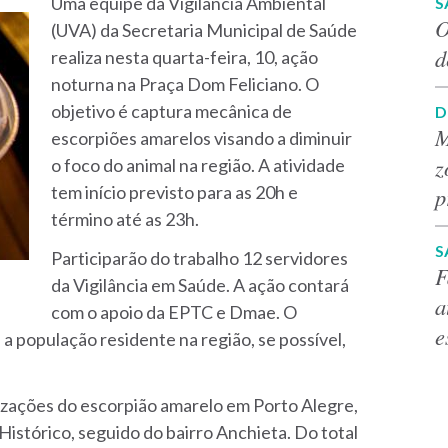
Uma equipe da Vigilância Ambiental
S
O
(UVA) da Secretaria Municipal de Saúde
d
realiza nesta quarta-feira, 10, ação
noturna na Praça Dom Feliciano. O
objetivo é captura mecânica de
D
M
escorpiões amarelos visando a diminuir
z
o foco do animal na região. A atividade
tem início previsto para as 20h e
p
término até as 23h.
S
Participarão do trabalho 12 servidores
F
da Vigilância em Saúde. A ação contará
a
com o apoio da EPTC e Dmae. O
e
 população residente na região, se possível,
.
izações do escorpião amarelo em Porto Alegre,
Histórico, seguido do bairro Anchieta. Do total