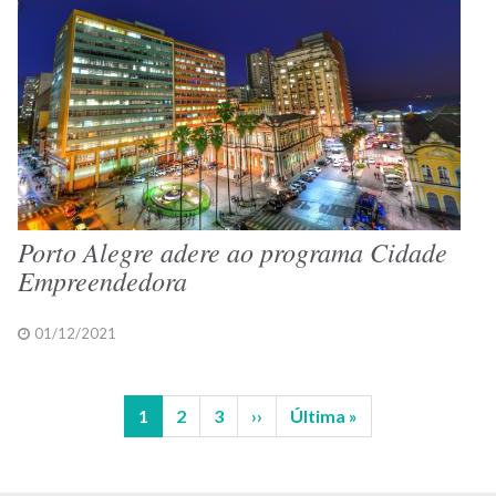
Porto Alegre adere ao programa Cidade
Empreendedora
01/12/2021
Página
1
Página
2
Página
3
Próxima
››
Última
Última »
Paginação
atual
página
página