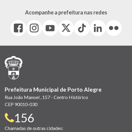
Acompanhe a prefeitura nas redes
Facebook
Instagram
Youtube
X
Tiktok
LinkedIn
Flickr
(link
(link
(link
(Antigo
(link
(link
(link
abre
abre
abre
Twitter)
abre
abre
abre
em
em
em
(link
em
em
em
nova
nova
nova
abre
nova
nova
nova
janela)
janela)
janela)
em
janela)
janela)
janela)
nova
janela)
Prefeitura Municipal de Porto Alegre
Rua João Manoel , 157 - Centro Histórico
CEP 90010-030
Telefone
156
para
Chamadas de outras cidades: