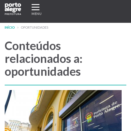
Pular
Expandir/recolher
para
navegação
MENU
o
conteúdo
INÍCIO
OPORTUNIDADES
principal
Conteúdos
relacionados a:
oportunidades