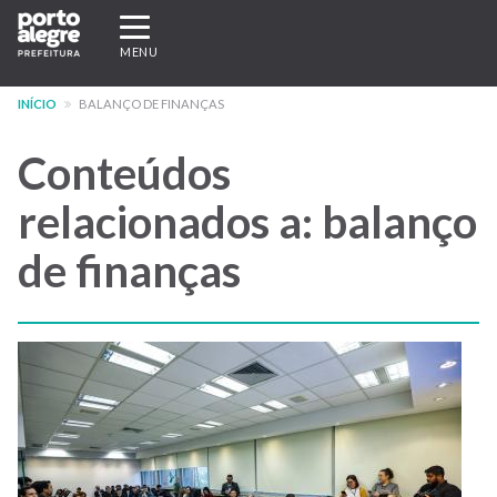
Pular
Expandir/recolher
para
navegação
MENU
o
conteúdo
INÍCIO
BALANÇO DE FINANÇAS
principal
Conteúdos
relacionados a: balanço
de finanças