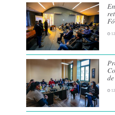
En
re
Fó
12
Pr
Co
de
12