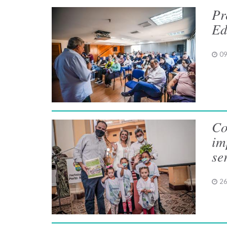
Pr
Ed
09
Co
im
se
26