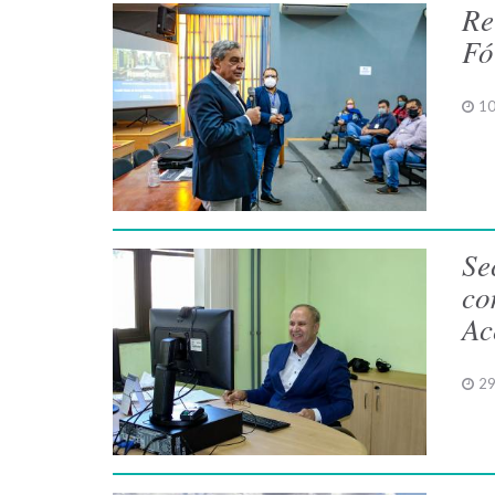
Re
Fó
10
Se
co
Ac
29