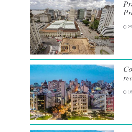
Pr
Pr
29
Co
re
18