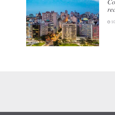
Co
re
10