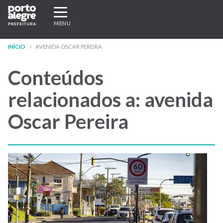
Pular
Expandir/recolher
para
navegação
MENU
o
conteúdo
INÍCIO
AVENIDA OSCAR PEREIRA
principal
Conteúdos
relacionados a: avenida
Oscar Pereira