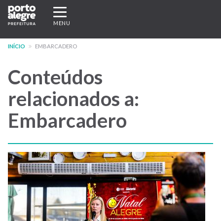
Pular
Expandir/recolher
para
navegação
MENU
o
conteúdo
INÍCIO
EMBARCADERO
principal
Conteúdos
relacionados a:
Embarcadero