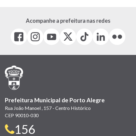
Acompanhe a prefeitura nas redes
Facebook
Instagram
Youtube
X
Tiktok
LinkedIn
Flickr
(link
(link
(link
(Antigo
(link
(link
(link
abre
abre
abre
Twitter)
abre
abre
abre
em
em
em
(link
em
em
em
nova
nova
nova
abre
nova
nova
nova
janela)
janela)
janela)
em
janela)
janela)
janela)
nova
janela)
Prefeitura Municipal de Porto Alegre
Rua João Manoel , 157 - Centro Histórico
CEP 90010-030
Telefone
156