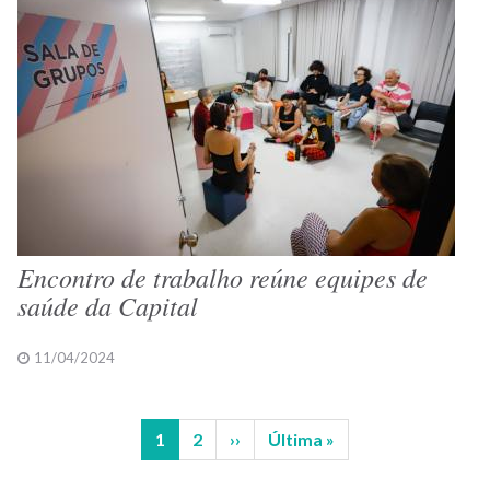
Encontro de trabalho reúne equipes de
saúde da Capital
11/04/2024
Página
1
Página
2
Próxima
››
Última
Última »
Paginação
atual
página
página