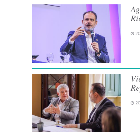
Ag
Ri
20
Vi
Re
20