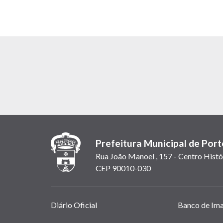
Prefeitura Municipal de Port
Rua João Manoel , 157 - Centro Histó
CEP 90010-030
Links
Diário Oficial
Banco de Im
úteis