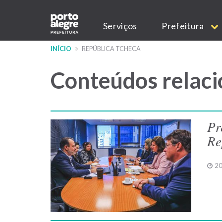
Pular
Main
para
Serviços
Prefeitura
o
navigation
conteúdo
INÍCIO
REPÚBLICA TCHECA
principal
Conteúdos relaci
Pr
Re
20