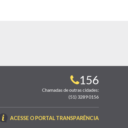
Telefone
156
para
Chamadas de outras cidades:
(51) 3289 0156
contato:
(LINK
ACESSE O PORTAL TRANSPARÊNCIA
ABRE