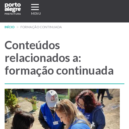
Pular
Expandir/recolher
para
navegação
MENU
o
conteúdo
INÍCIO
FORMAÇÃO CONTINUADA
principal
Conteúdos
relacionados a:
formação continuada