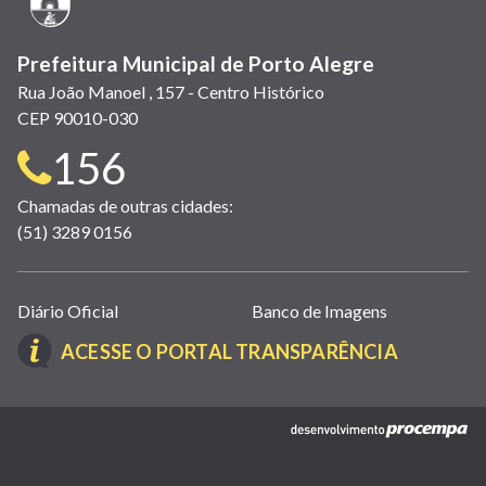
janela)
Prefeitura Municipal de Porto Alegre
Rua João Manoel , 157 - Centro Histórico
CEP 90010-030
Telefone
156
para
Chamadas de outras cidades:
(51) 3289 0156
contato:
Links
Diário Oficial
Banco de Imagens
úteis
(LINK
ACESSE O PORTAL TRANSPARÊNCIA
(abrem
ABRE
em
EM
nova
(link
NOVA
janela)
abre
JANELA)