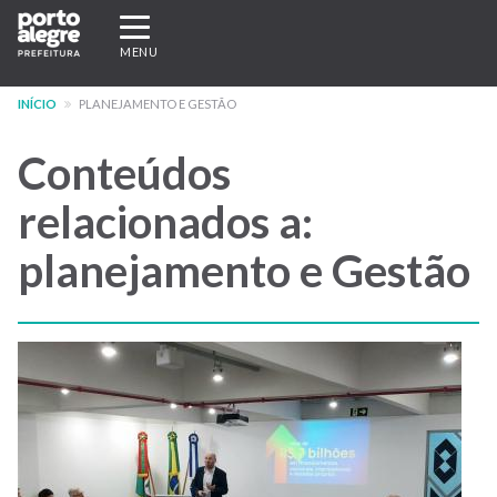
Pular
Expandir/recolher
para
navegação
MENU
o
conteúdo
INÍCIO
PLANEJAMENTO E GESTÃO
principal
Conteúdos
relacionados a:
planejamento e Gestão