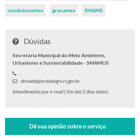
condicionantes
gravames
SMAMS
Dúvidas
Secretaria Municipal do Meio Ambiente,
Urbanismo e Sustentabilidade - SMAMUS
Telefone:
.
E-
dmweb@portoalegre.rs.gov.br
mail:
Endereço:
Atendimento por e-mail ( Em até 2 dias úteis).