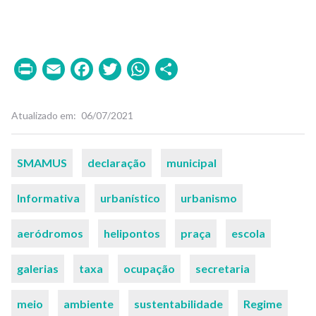
Print
Email
Facebook
Twitter
WhatsApp
Share
Atualizado em
06/07/2021
Palavras-
SMAMUS
declaração
municipal
chaves
Informativa
urbanístico
urbanismo
aeródromos
helipontos
praça
escola
galerias
taxa
ocupação
secretaria
meio
ambiente
sustentabilidade
Regime