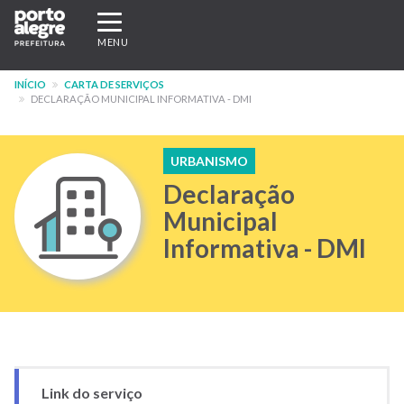
Pular
Expandir/recolher
para
navegação
MENU
o
conteúdo
INÍCIO
CARTA DE SERVIÇOS
principal
DECLARAÇÃO MUNICIPAL INFORMATIVA - DMI
URBANISMO
Declaração
Municipal
Informativa - DMI
Link do serviço