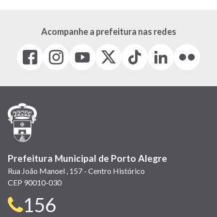
Acompanhe a prefeitura nas redes
Facebook
Instagram
Youtube
X
Tiktok
LinkedIn
Flickr
(link
(link
(link
(Antigo
(link
(link
(link
abre
abre
abre
Twitter)
abre
abre
abre
em
em
em
(link
em
em
em
nova
nova
nova
abre
nova
nova
nova
janela)
janela)
janela)
em
janela)
janela)
janela)
nova
janela)
Prefeitura Municipal de Porto Alegre
Rua João Manoel , 157 - Centro Histórico
CEP 90010-030
Telefone
156