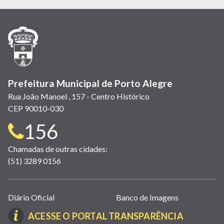
em
em
em
(link
em
em
em
nova
nova
nova
abre
nova
nova
nova
janela)
janela)
janela)
em
janela)
janela)
janela)
nova
janela)
Prefeitura Municipal de Porto Alegre
Rua João Manoel , 157 - Centro Histórico
CEP 90010-030
Telefone
156
para
Chamadas de outras cidades:
(51) 3289 0156
contato:
Links
Diário Oficial
Banco de Imagens
úteis
(LINK
ACESSE O PORTAL TRANSPARÊNCIA
(abrem