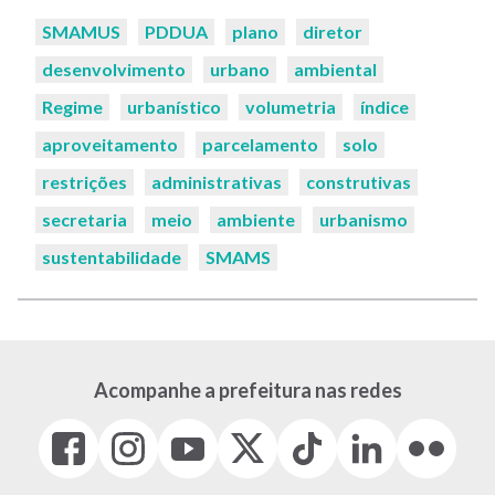
Palavras-
SMAMUS
PDDUA
plano
diretor
chaves:
desenvolvimento
urbano
ambiental
Regime
urbanístico
volumetria
índice
aproveitamento
parcelamento
solo
restrições
administrativas
construtivas
secretaria
meio
ambiente
urbanismo
sustentabilidade
SMAMS
Acompanhe a prefeitura nas redes
Facebook
Instagram
Youtube
X
Tiktok
LinkedIn
Flickr
(link
(link
(link
(Antigo
(link
(link
(link
abre
abre
abre
Twitter)
abre
abre
abre