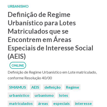
URBANISMO
Definição de Regime
Urbanístico para Lotes
Matriculados que se
Encontrem em Áreas
Especiais de Interesse Social
(AEIS)
ONLINE
Definição de Regime Urbanístico em Lote matriculado,
conforme Resolução 40/00
Palavras-
SMAMUS
AEIS
definição
Regime
chaves:
urbanístico
urbanismo
lotes
matriculados
áreas
especiais
interesse