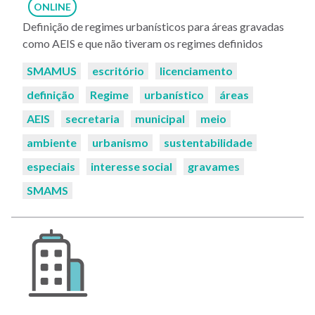
ONLINE
Definição de regimes urbanísticos para áreas gravadas
como AEIS e que não tiveram os regimes definidos
Palavras-
SMAMUS
escritório
licenciamento
chaves:
definição
Regime
urbanístico
áreas
AEIS
secretaria
municipal
meio
ambiente
urbanismo
sustentabilidade
especiais
interesse social
gravames
SMAMS