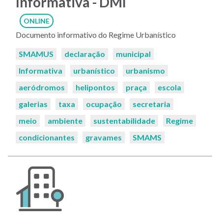
Informativa - DMI
ONLINE
Documento informativo do Regime Urbanístico
Palavras-
SMAMUS
declaração
municipal
chaves:
Informativa
urbanístico
urbanismo
aeródromos
helipontos
praça
escola
galerias
taxa
ocupação
secretaria
meio
ambiente
sustentabilidade
Regime
condicionantes
gravames
SMAMS