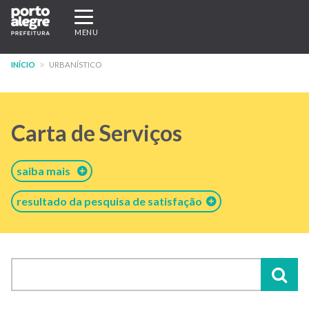
Pular
Expandir/recolher
para
navegação
MENU
o
conteúdo
INÍCIO
URBANÍSTICO
principal
Carta de Serviços
saiba mais
resultado da pesquisa de satisfação