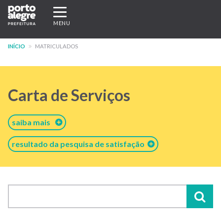
Pular
Expandir/recolher
para
navegação
MENU
o
conteúdo
INÍCIO
MATRICULADOS
principal
Carta de Serviços
saiba mais
resultado da pesquisa de satisfação