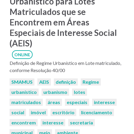
Urbanístico para Lotes
Matriculados que se
Encontrem em Áreas
Especiais de Interesse Social
(AEIS)
ONLINE
Definição de Regime Urbanístico em Lote matriculado,
conforme Resolução 40/00
Palavras-
SMAMUS
AEIS
definição
Regime
chaves:
urbanístico
urbanismo
lotes
matriculados
áreas
especiais
interesse
social
imóvel
escritório
licenciamento
encontrem
interesse
secretaria
municipal
meio
ambiente