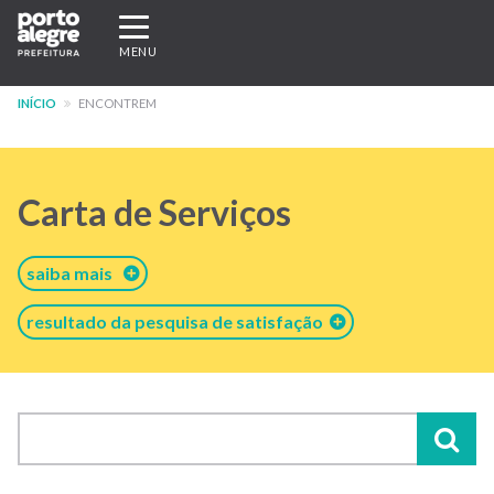
Pular
Expandir/recolher
para
navegação
MENU
o
conteúdo
INÍCIO
ENCONTREM
principal
Carta de Serviços
saiba mais
resultado da pesquisa de satisfação