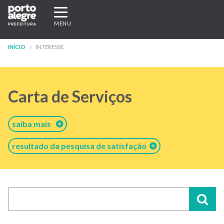
Pular
Expandir/recolher
para
navegação
MENU
o
conteúdo
INÍCIO
INTERESSE
principal
Carta de Serviços
saiba mais
resultado da pesquisa de satisfação