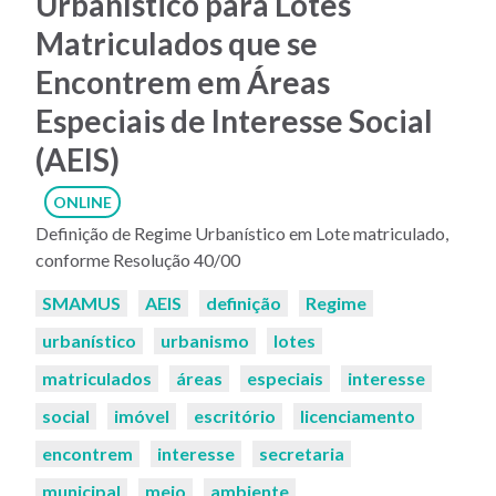
Urbanístico para Lotes
Matriculados que se
Encontrem em Áreas
Especiais de Interesse Social
(AEIS)
ONLINE
Definição de Regime Urbanístico em Lote matriculado,
conforme Resolução 40/00
Palavras-
SMAMUS
AEIS
definição
Regime
chaves:
urbanístico
urbanismo
lotes
matriculados
áreas
especiais
interesse
social
imóvel
escritório
licenciamento
encontrem
interesse
secretaria
municipal
meio
ambiente