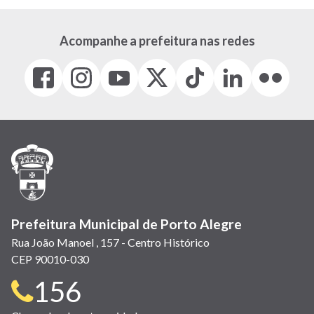
Acompanhe a prefeitura nas redes
Facebook
Instagram
Youtube
X
Tiktok
LinkedIn
Flickr
(link
(link
(link
(Antigo
(link
(link
(link
abre
abre
abre
Twitter)
abre
abre
abre
em
em
em
(link
em
em
em
nova
nova
nova
abre
nova
nova
nova
janela)
janela)
janela)
em
janela)
janela)
janela)
nova
janela)
Prefeitura Municipal de Porto Alegre
Rua João Manoel , 157 - Centro Histórico
CEP 90010-030
Telefone
156