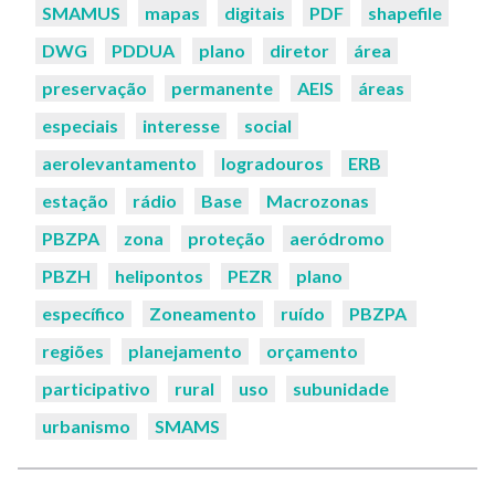
Palavras-
SMAMUS
mapas
digitais
PDF
shapefile
chaves:
DWG
PDDUA
plano
diretor
área
preservação
permanente
AEIS
áreas
especiais
interesse
social
aerolevantamento
logradouros
ERB
estação
rádio
Base
Macrozonas
PBZPA
zona
proteção
aeródromo
PBZH
helipontos
PEZR
plano
específico
Zoneamento
ruído
PBZPA
regiões
planejamento
orçamento
participativo
rural
uso
subunidade
urbanismo
SMAMS