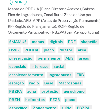
ONLINE
Mapas do PDDUA (Plano Diretor e Anexos), Bairros,
Eixo de Logradouros, Zonal Rural, Zona do Uso por
Unidade, AEIS, APP (Áreas de Preservação Permanente),
RP (Região do Planejamento), ROP (Região de
Orçamento Participativo), PBZPA (Leg. Aeroportuária)
Palavras-
SMAMUS
mapas
digitais
PDF
shapefile
chaves:
DWG
PDDUA
plano
diretor
área
preservação
permanente
AEIS
áreas
especiais
interesse
social
aerolevantamento
logradouros
ERB
estação
rádio
Base
Macrozonas
PBZPA
zona
proteção
aeródromo
PBZH
helipontos
PEZR
plano
específico
Zoneamento
ruído
PBZPA