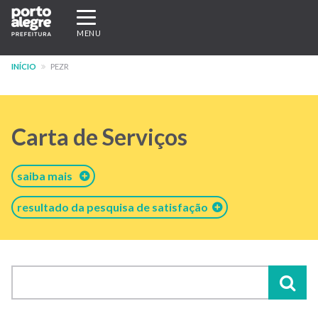
Pular
Expandir/recolher
para
navegação
MENU
o
conteúdo
INÍCIO
PEZR
principal
Carta de Serviços
saiba mais
resultado da pesquisa de satisfação