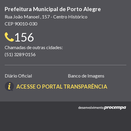
Prefeitura Municipal de Porto Alegre
Rua João Manoel , 157 - Centro Histórico
CEP 90010-030
Telefone
156
para
Chamadas de outras cidades:
(51) 3289 0156
contato:
Links
Diário Oficial
Banco de Imagens
úteis
(LINK
ACESSE O PORTAL TRANSPARÊNCIA
(abrem
ABRE
em
EM
nova
(link
NOVA
janela)
abre
JANELA)
em
nova