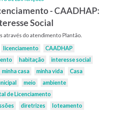
Licenciamento - CAADHAP:
teresse Social
s através do atendimento Plantão.
licenciamento
CAADHAP
mento
habitação
interesse social
minha casa
minha vida
Casa
nicipal
meio
ambiente
tal de Licenciamento
ssões
diretrizes
loteamento