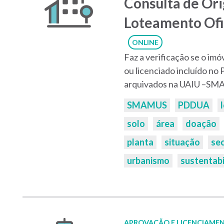
Consulta de Or
Loteamento Ofi
ONLINE
Faz a verificação se o i
ou licenciado incluído n
arquivados na UAIU –S
Palavras-
SMAMUS
PDDUA
chaves:
solo
área
doação
planta
situação
sec
urbanismo
sustentabi
APROVAÇÃO E LICENCIAMEN