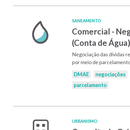
SANEAMENTO
Comercial - Ne
(Conta de Água
Negociação das dívidas re
por meio de parcelament
Palavras-
DMAE
negociações
chaves:
parcelamento
URBANISMO