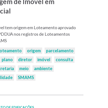
igem de Imóvel em
cial
móvel tem origem em Loteamento aprovado
o PDDUA nos registros de Loteamentos
MAMS
loteamento
origem
parcelamento
plano
diretor
imóvel
consulta
retaria
meio
ambiente
lidade
SMAMS
TO DE EDIFICAÇÕES