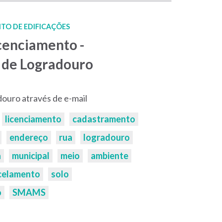
TO DE EDIFICAÇÕES
icenciamento -
 de Logradouro
ouro através de e-mail
licenciamento
cadastramento
endereço
rua
logradouro
a
municipal
meio
ambiente
celamento
solo
o
SMAMS