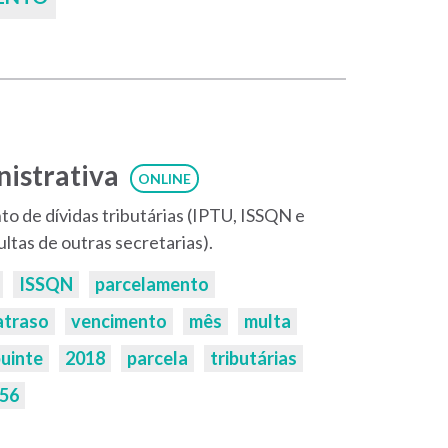
istrativa
ONLINE
to de dívidas tributárias (IPTU, ISSQN e
ultas de outras secretarias).
ISSQN
parcelamento
atraso
vencimento
mês
multa
buinte
2018
parcela
tributárias
56