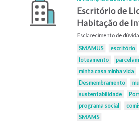
Escritório de 
Habitação de In
Esclarecimento de dúvida
Palavras-
SMAMUS
escritório
chaves:
loteamento
parcela
minha casa minha vida
Desmembramento
mu
sustentabilidade
Por
programa social
comi
SMAMS