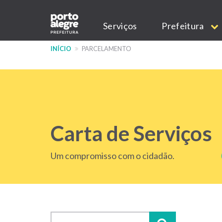
Pular
Main
para
Serviços
Prefeitura
o
navigation
conteúdo
INÍCIO
PARCELAMENTO
principal
Carta de Serviços
Um compromisso com o cidadão.