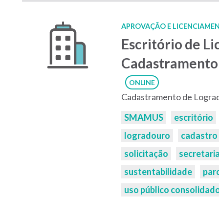
APROVAÇÃO E LICENCIAMEN
Escritório de L
Cadastramento
ONLINE
Cadastramento de Lograd
Palavras-
SMAMUS
escritório
chaves:
logradouro
cadastro
solicitação
secretari
sustentabilidade
par
uso público consolidad