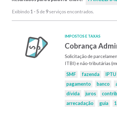
Exibindo
1 - 5
de
9
serviços encontrados.
IMPOSTOS E TAXAS
Cobrança Admin
Solicitação de parcelamen
ITBI) e não-tributárias (m
Palavras-
SMF
fazenda
IPTU
chaves:
pagamento
banco
dívida
juros
contri
arrecadação
guia
1