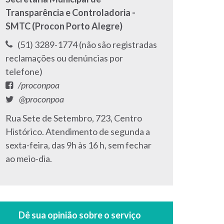
Transparência e Controladoria -
SMTC (Procon Porto Alegre)
Telefone:
(51) 3289-1774 (não são registradas
reclamações ou denúncias por
telefone)
Facebook:
/proconpoa
Twitter:
@proconpoa
Endereço:
Rua Sete de Setembro, 723, Centro
Histórico. Atendimento de segunda a
sexta-feira, das 9h às 16 h, sem fechar
ao meio-dia.