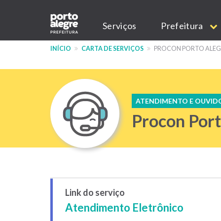
Pular
Main
para
Serviços
Prefeitura
o
navigation
conteúdo
INÍCIO
CARTA DE SERVIÇOS
PROCON PORTO ALEG
principal
ATENDIMENTO E OUVID
Procon Port
Link do serviço
Atendimento Eletrônico