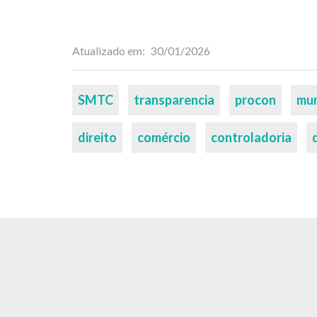
Atualizado em
30/01/2026
Palavras-
SMTC
transparencia
procon
mun
chaves
direito
comércio
controladoria