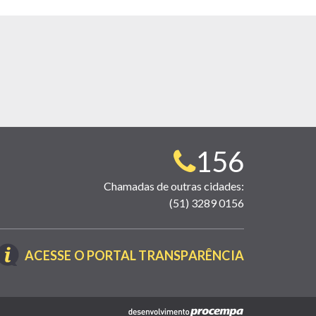
Telefone
156
para
Chamadas de outras cidades:
(51) 3289 0156
contato:
(LINK
ACESSE O PORTAL TRANSPARÊNCIA
ABRE
EM
NOVA