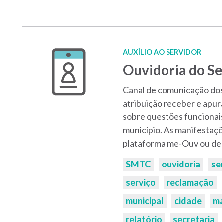
AUXÍLIO AO SERVIDOR
Ouvidoria do Se
Canal de comunicação dos
atribuição receber e apur
sobre questões funcionais
município. As manifestaç
plataforma me-Ouv ou de 
Palavras-
SMTC
ouvidoria
se
chaves:
serviço
reclamação
municipal
cidade
ma
relatório
secretaria