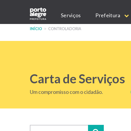
Pular
Main
para
Serviços
Prefeitura
o
navigation
conteúdo
INÍCIO
CONTROLADORIA
principal
Carta de Serviços
Um compromisso com o cidadão.