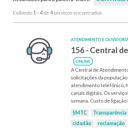
Exibindo
1 - 4
de
4
serviços encontrados.
ATENDIMENTO E OUVIDORI
156 - Central 
ONLINE
A Central de Atendimento
solicitações da população
atendimento telefônico, h
canais digitais. Os serviç
semana. Custo de ligação l
Palavras-
SMTC
Transparência
chaves:
cidadão
reclamação