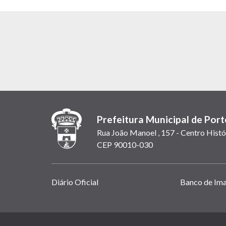
Prefeitura Municipal de Port
Rua João Manoel , 157 - Centro Histó
CEP 90010-030
Links
Diário Oficial
Banco de Im
úteis
(abrem
em
(link