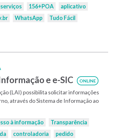
serviços
156+POA
aplicativo
.br
WhatsApp
Tudo Fácil
A
 Informação e e-SIC
ONLINE
ão (LAI) possibilita solicitar informações
rno, através do Sistema de Informação ao
sso à informação
Transparência
ida
controladoria
pedido