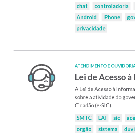
chat
controladoria
Android
iPhone
gov
privacidade
ATENDIMENTO E OUVIDORI
Lei de Acesso à
A Lei de Acesso à Informaç
sobre a atividade do gove
Cidadão (e-SIC).
Palavras-
SMTC
LAI
sic
ace
chaves:
orgão
sistema
duv