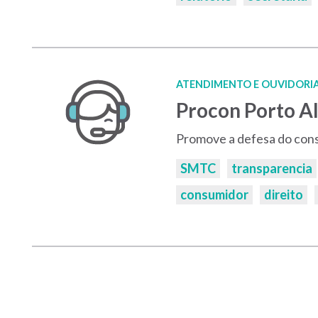
ATENDIMENTO E OUVIDORI
Procon Porto A
Promove a defesa do cons
Palavras-
SMTC
transparencia
chaves:
consumidor
direito