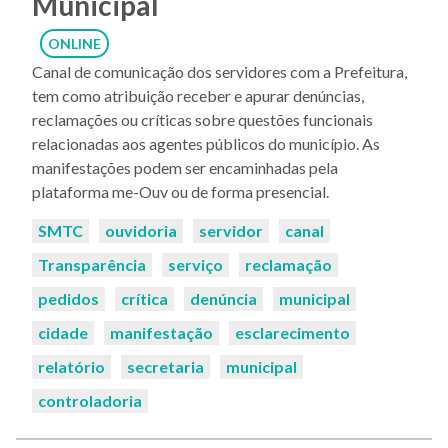
Municipal
ONLINE
Canal de comunicação dos servidores com a Prefeitura,
tem como atribuição receber e apurar denúncias,
reclamações ou críticas sobre questões funcionais
relacionadas aos agentes públicos do município. As
manifestações podem ser encaminhadas pela
plataforma me-Ouv ou de forma presencial.
Palavras-
SMTC
ouvidoria
servidor
canal
chaves:
Transparência
serviço
reclamação
pedidos
crítica
denúncia
municipal
cidade
manifestação
esclarecimento
relatório
secretaria
municipal
controladoria