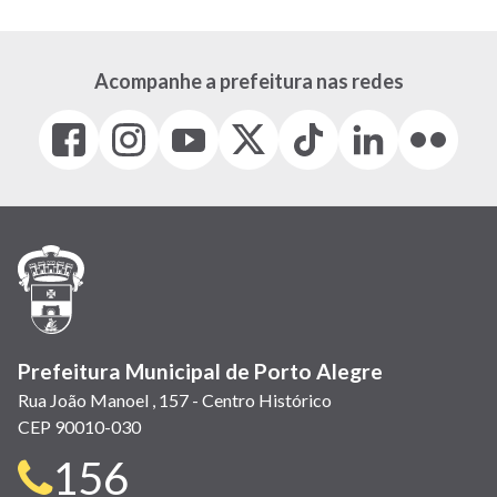
Acompanhe a prefeitura nas redes
Facebook
Instagram
Youtube
X
Tiktok
LinkedIn
Flickr
(link
(link
(link
(Antigo
(link
(link
(link
abre
abre
abre
Twitter)
abre
abre
abre
em
em
em
(link
em
em
em
nova
nova
nova
abre
nova
nova
nova
janela)
janela)
janela)
em
janela)
janela)
janela)
nova
janela)
Prefeitura Municipal de Porto Alegre
Rua João Manoel , 157 - Centro Histórico
CEP 90010-030
Telefone
156