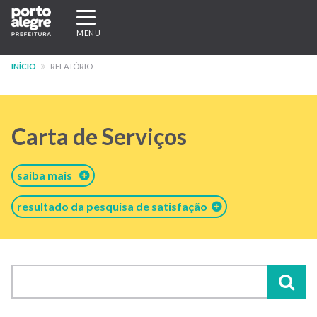
Pular
Expandir/recolher
para
navegação
MENU
o
conteúdo
INÍCIO
RELATÓRIO
principal
Carta de Serviços
saiba mais
resultado da pesquisa de satisfação