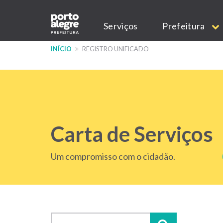
Pular
Main
para
Serviços
Prefeitura
o
navigation
conteúdo
INÍCIO
REGISTRO UNIFICADO
principal
Carta de Serviços
Um compromisso com o cidadão.