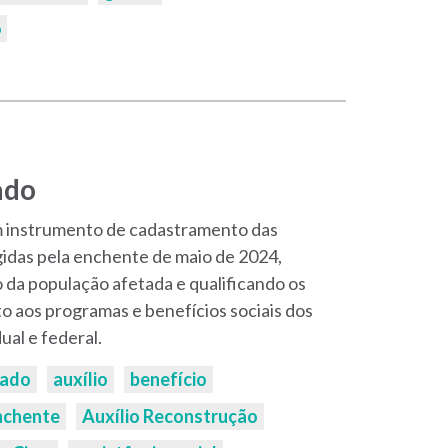
6
ado
m instrumento de cadastramento das
gidas pela enchente de maio de 2024,
o da população afetada e qualificando os
o aos programas e benefícios sociais dos
ual e federal.
cado
auxílio
benefício
nchente
Auxílio Reconstrução