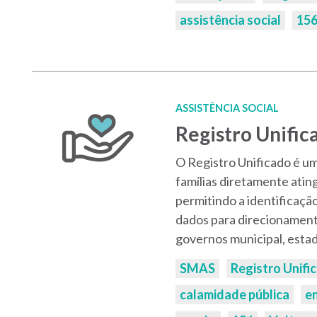
assistência social
15
ASSISTÊNCIA SOCIAL
Registro Unific
O Registro Unificado é u
famílias diretamente atin
permitindo a identificaçã
dados para direcionament
governos municipal, estad
Palavras-
SMAS
Registro Unifi
chaves:
calamidade pública
e