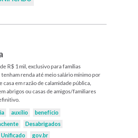
a
de R$ 1 mil, exclusivo para famílias
 tenham renda até meio salário mínimo por
de casa em razão de calamidade pública,
m abrigos ou casas de amigos/familiares
finitivo.
ia
auxílio
benefício
nchente
Desabrigados
 Unificado
gov.br