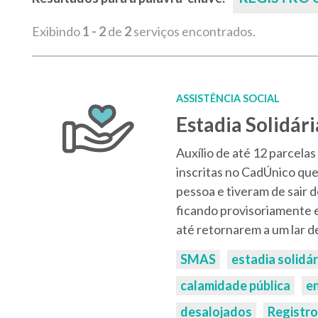
Exibindo
1 - 2
de
2
serviços encontrados.
ASSISTÊNCIA SOCIAL
Estadia Solidári
Auxílio de até 12 parcelas 
inscritas no CadÚnico que
pessoa e tiveram de sair 
ficando provisoriamente e
até retornarem a um lar de
Palavras-
SMAS
estadia solidár
chaves:
calamidade pública
e
desalojados
Registro