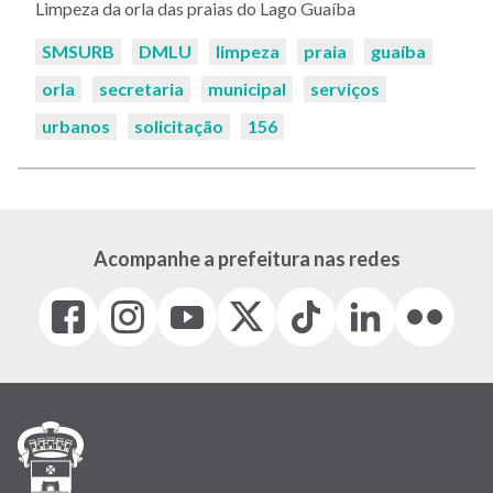
Limpeza da orla das praias do Lago Guaíba
Palavras-
SMSURB
DMLU
limpeza
praia
guaíba
chaves:
orla
secretaria
municipal
serviços
urbanos
solicitação
156
Acompanhe a prefeitura nas redes
Facebook
Instagram
Youtube
X
Tiktok
LinkedIn
Flickr
(link
(link
(link
(Antigo
(link
(link
(link
abre
abre
abre
Twitter)
abre
abre
abre
em
em
em
(link
em
em
em
nova
nova
nova
abre
nova
nova
nova
janela)
janela)
janela)
em
janela)
janela)
janela)
nova
janela)