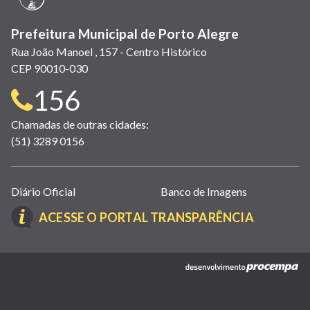
Prefeitura Municipal de Porto Alegre
Rua João Manoel , 157 - Centro Histórico
CEP 90010-030
Telefone
156
para
Chamadas de outras cidades:
(51) 3289 0156
contato:
Links
Diário Oficial
Banco de Imagens
úteis
(LINK
ACESSE O PORTAL TRANSPARÊNCIA
(abrem
ABRE
em
EM
nova
(link
NOVA
janela)
abre
JANELA)
em