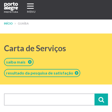
Pular
Expandir/recolher
para
navegação
MENU
o
conteúdo
INÍCIO
GUAÍBA
principal
Carta de Serviços
saiba mais
resultado da pesquisa de satisfação