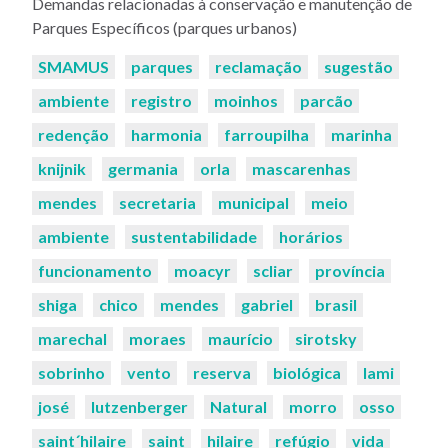
Demandas relacionadas à conservação e manutenção de
Parques Específicos (parques urbanos)
Palavras-
SMAMUS
parques
reclamação
sugestão
chaves:
ambiente
registro
moinhos
parcão
redenção
harmonia
farroupilha
marinha
knijnik
germania
orla
mascarenhas
mendes
secretaria
municipal
meio
ambiente
sustentabilidade
horários
funcionamento
moacyr
scliar
província
shiga
chico
mendes
gabriel
brasil
marechal
moraes
maurício
sirotsky
sobrinho
vento
reserva
biológica
lami
josé
lutzenberger
Natural
morro
osso
saint´hilaire
saint
hilaire
refúgio
vida