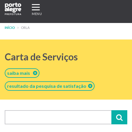
Pular
Expandir/recolher
para
navegação
MENU
o
conteúdo
INÍCIO
ORLA
principal
Carta de Serviços
saiba mais
resultado da pesquisa de satisfação