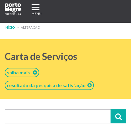
Pular
Expandir/recolher
para
navegação
MENU
o
conteúdo
INÍCIO
ALTERAÇAO
principal
Carta de Serviços
saiba mais
resultado da pesquisa de satisfação