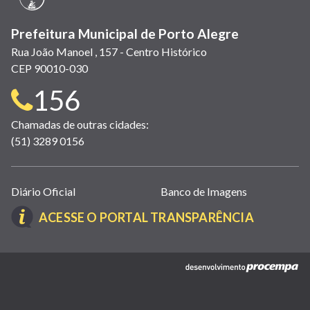
Prefeitura Municipal de Porto Alegre
Rua João Manoel , 157 - Centro Histórico
CEP 90010-030
Telefone
156
para
Chamadas de outras cidades:
(51) 3289 0156
contato:
Links
Diário Oficial
Banco de Imagens
úteis
(LINK
ACESSE O PORTAL TRANSPARÊNCIA
(abrem
ABRE
em
EM
nova
(link
NOVA
janela)
abre
JANELA)
em