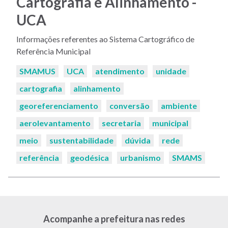
Cartografia e Alinhamento -
UCA
Informações referentes ao Sistema Cartográfico de
Referência Municipal
Palavras-
SMAMUS
UCA
atendimento
unidade
chaves:
cartografia
alinhamento
georeferenciamento
conversão
ambiente
aerolevantamento
secretaria
municipal
meio
sustentabilidade
dúvida
rede
referência
geodésica
urbanismo
SMAMS
Acompanhe a prefeitura nas redes