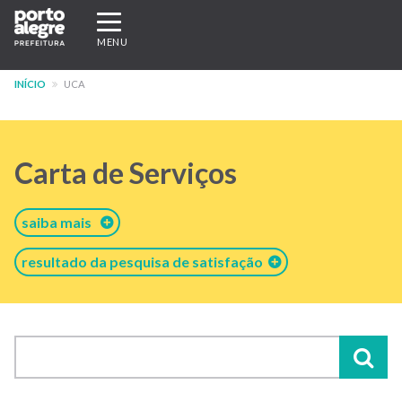
Pular
Expandir/recolher
para
navegação
MENU
o
conteúdo
INÍCIO
UCA
principal
Carta de Serviços
saiba mais
resultado da pesquisa de satisfação