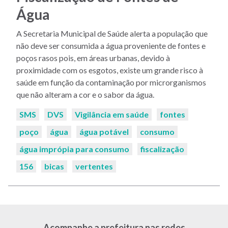
Água
A Secretaria Municipal de Saúde alerta a população que
não deve ser consumida a água proveniente de fontes e
poços rasos pois, em áreas urbanas, devido à
proximidade com os esgotos, existe um grande risco à
saúde em função da contaminação por microrganismos
que não alteram a cor e o sabor da água.
Palavras-
SMS
DVS
Vigilância em saúde
fontes
chaves:
poço
água
água potável
consumo
água imprópia para consumo
fiscalização
156
bicas
vertentes
Acompanhe a prefeitura nas redes