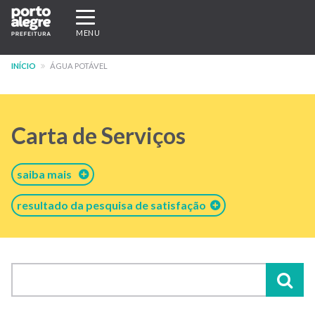
Pular
Expandir/recolher
para
navegação
MENU
o
conteúdo
INÍCIO
ÁGUA POTÁVEL
principal
Carta de Serviços
saiba mais
resultado da pesquisa de satisfação