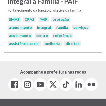
Integral à Família - PAIF
Fortalecimento da função protetiva da família
Palavras-
SMAS
CRAS
PAIF
proteção
chaves:
atendimento
integral
família
serviços
acolhimento
centro
referência
assistência social
melhoria
direitos
Acompanhe a prefeitura nas redes
Facebook
Instagram
Youtube
X
Tiktok
LinkedIn
Flickr
(link
(link
(link
(Antigo
(link
(link
(link
abre
abre
abre
Twitter)
abre
abre
abre
em
em
em
(link
em
em
em
nova
nova
nova
abre
nova
nova
nova