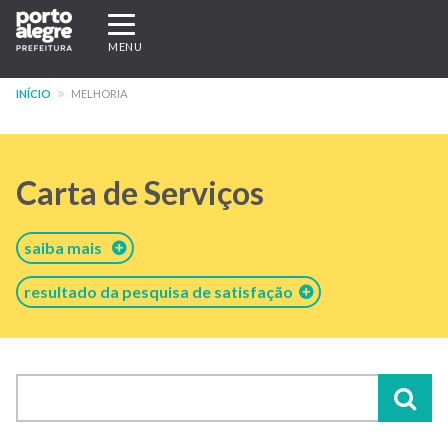
Pular
Expandir/recolher
para
navegação
MENU
o
conteúdo
INÍCIO
MELHORIA
principal
Carta de Serviços
saiba mais
resultado da pesquisa de satisfação