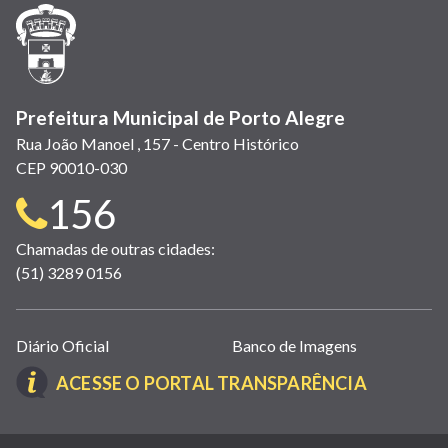
janela)
janela)
janela)
em
janela)
janela)
janela)
nova
janela)
Prefeitura Municipal de Porto Alegre
Rua João Manoel , 157 - Centro Histórico
CEP 90010-030
Telefone
156
para
Chamadas de outras cidades:
(51) 3289 0156
contato:
Links
Diário Oficial
Banco de Imagens
úteis
(LINK
ACESSE O PORTAL TRANSPARÊNCIA
(abrem
ABRE
em
EM
nova