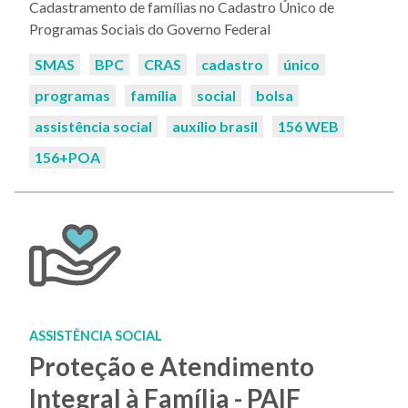
Cadastramento de famílias no Cadastro Único de
Programas Sociais do Governo Federal
Palavras-
SMAS
BPC
CRAS
cadastro
único
chaves:
programas
família
social
bolsa
assistência social
auxílio brasil
156 WEB
156+POA
ASSISTÊNCIA SOCIAL
Proteção e Atendimento
Integral à Família - PAIF