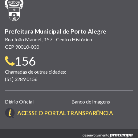
nova
janela)
Prefeitura Municipal de Porto Alegre
Rua João Manoel , 157 - Centro Histórico
CEP 90010-030
Telefone
156
para
Chamadas de outras cidades:
(51) 3289 0156
contato:
Links
Diário Oficial
Banco de Imagens
úteis
(LINK
ACESSE O PORTAL TRANSPARÊNCIA
(abrem
ABRE
em
EM
nova
(link
NOVA