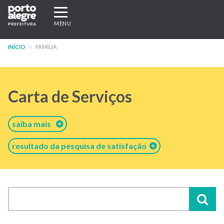
Pular
Expandir/recolher
para
navegação
MENU
o
conteúdo
INÍCIO
FAMÍLIA
principal
Carta de Serviços
saiba mais
resultado da pesquisa de satisfação