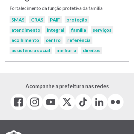
Fortalecimento da função protetiva da família
Palavras-
SMAS
CRAS
PAIF
proteção
chaves:
atendimento
integral
família
serviços
acolhimento
centro
referência
assistência social
melhoria
direitos
Acompanhe a prefeitura nas redes
Facebook
Instagram
Youtube
X
Tiktok
LinkedIn
Flickr
(link
(link
(link
(Antigo
(link
(link
(link
abre
abre
abre
Twitter)
abre
abre
abre
em
em
em
(link
em
em
em
nova
nova
nova
abre
nova
nova
nova
janela)
janela)
janela)
em
janela)
janela)
janela)