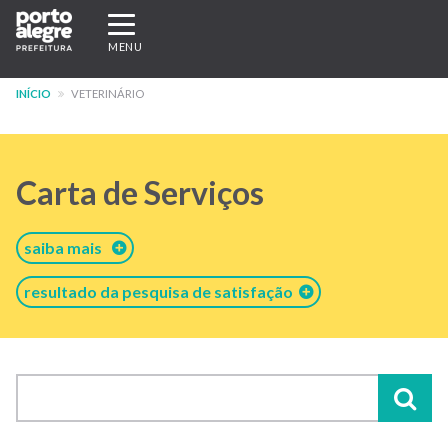
Pular
Expandir/recolher
para
navegação
MENU
o
conteúdo
INÍCIO
VETERINÁRIO
principal
Carta de Serviços
saiba mais
resultado da pesquisa de satisfação