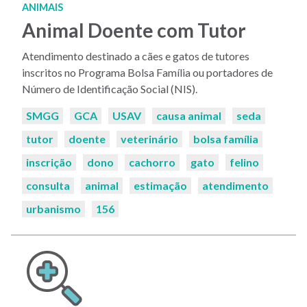
ANIMAIS
Animal Doente com Tutor
Atendimento destinado a cães e gatos de tutores
inscritos no Programa Bolsa Família ou portadores de
Número de Identificação Social (NIS).
Palavras-
SMGG
GCA
USAV
causa animal
seda
chaves:
tutor
doente
veterinário
bolsa família
inscrição
dono
cachorro
gato
felino
consulta
animal
estimação
atendimento
urbanismo
156