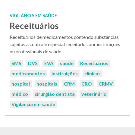
VIGILÂNCIA EM SAÚDE
Receituários
Receituários de medicamentos contendo substâncias
sujeitas a controle especial receitados por instituições
ou profissionais de saúde.
Palavras-
SMS
DVS
EVA
saúde
Receituários
chaves:
medicamentos
Instituições
clínicas
hospital
hospitais
CRM
CRO
CRMV
médico
cirurgião dentista
veterinário
Vigilância em saúde