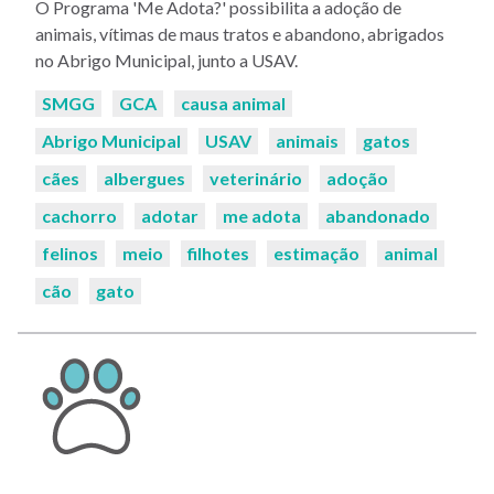
O Programa 'Me Adota?' possibilita a adoção de
animais, vítimas de maus tratos e abandono, abrigados
no Abrigo Municipal, junto a USAV.
Palavras-
SMGG
GCA
causa animal
chaves:
Abrigo Municipal
USAV
animais
gatos
cães
albergues
veterinário
adoção
cachorro
adotar
me adota
abandonado
felinos
meio
filhotes
estimação
animal
cão
gato