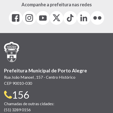
Acompanhe a prefeitura nas redes
Facebook
Instagram
Youtube
X
Tiktok
LinkedIn
Flickr
(link
(link
(link
(Antigo
(link
(link
(link
abre
abre
abre
Twitter)
abre
abre
abre
em
em
em
(link
em
em
em
nova
nova
nova
abre
nova
nova
nova
janela)
janela)
janela)
em
janela)
janela)
janela)
nova
janela)
Prefeitura Municipal de Porto Alegre
Rua João Manoel , 157 - Centro Histórico
CEP 90010-030
Telefone
156
para
Chamadas de outras cidades:
(51) 3289 0156