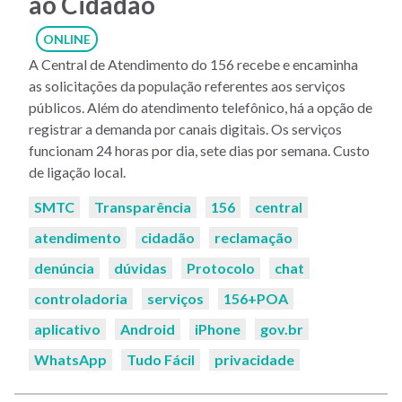
ao Cidadão
ONLINE
A Central de Atendimento do 156 recebe e encaminha
as solicitações da população referentes aos serviços
públicos. Além do atendimento telefônico, há a opção de
registrar a demanda por canais digitais. Os serviços
funcionam 24 horas por dia, sete dias por semana. Custo
de ligação local.
Palavras-
SMTC
Transparência
156
central
chaves:
atendimento
cidadão
reclamação
denúncia
dúvidas
Protocolo
chat
controladoria
serviços
156+POA
aplicativo
Android
iPhone
gov.br
WhatsApp
Tudo Fácil
privacidade