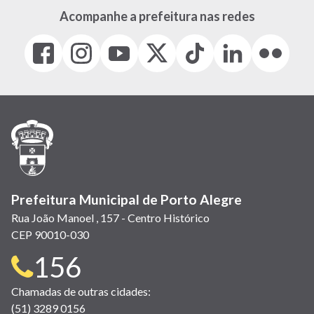
Acompanhe a prefeitura nas redes
Facebook
Instagram
Youtube
X
Tiktok
LinkedIn
Flickr
(link
(link
(link
(Antigo
(link
(link
(link
abre
abre
abre
Twitter)
abre
abre
abre
em
em
em
(link
em
em
em
nova
nova
nova
abre
nova
nova
nova
janela)
janela)
janela)
em
janela)
janela)
janela)
nova
janela)
Prefeitura Municipal de Porto Alegre
Rua João Manoel , 157 - Centro Histórico
CEP 90010-030
Telefone
156
para
Chamadas de outras cidades:
(51) 3289 0156