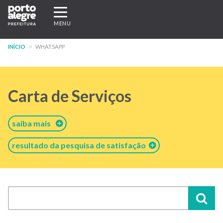
Pular
Expandir/recolher
para
navegação
MENU
o
conteúdo
INÍCIO
WHATSAPP
principal
Carta de Serviços
saiba mais
resultado da pesquisa de satisfação