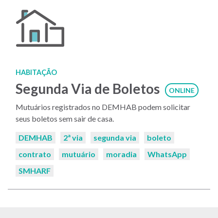
HABITAÇÃO
Segunda Via de Boletos
ONLINE
Mutuários registrados no DEMHAB podem solicitar
seus boletos sem sair de casa.
Palavras-
DEMHAB
2ª via
segunda via
boleto
chaves:
contrato
mutuário
moradia
WhatsApp
SMHARF