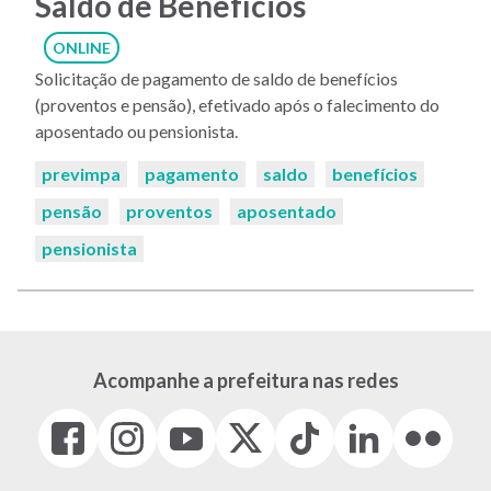
Saldo de Benefícios
ONLINE
Solicitação de pagamento de saldo de benefícios
(proventos e pensão), efetivado após o falecimento do
aposentado ou pensionista.
Palavras-
previmpa
pagamento
saldo
benefícios
chaves:
pensão
proventos
aposentado
pensionista
Acompanhe a prefeitura nas redes
Facebook
Instagram
Youtube
X
Tiktok
LinkedIn
Flickr
(link
(link
(link
(Antigo
(link
(link
(link
abre
abre
abre
Twitter)
abre
abre
abre