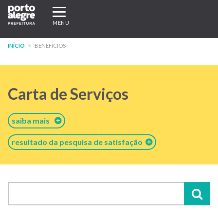
Pular
Expandir/recolher
para
navegação
MENU
o
conteúdo
INÍCIO
BENEFÍCIOS
principal
Carta de Serviços
saiba mais
resultado da pesquisa de satisfação