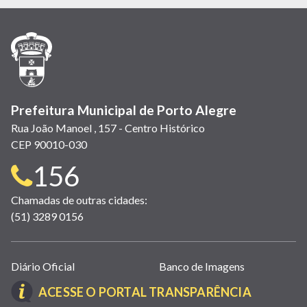
em
em
em
(link
em
em
em
nova
nova
nova
abre
nova
nova
nova
janela)
janela)
janela)
em
janela)
janela)
janela)
nova
janela)
Prefeitura Municipal de Porto Alegre
Rua João Manoel , 157 - Centro Histórico
CEP 90010-030
Telefone
156
para
Chamadas de outras cidades:
(51) 3289 0156
contato:
Links
Diário Oficial
Banco de Imagens
úteis
(LINK
ACESSE O PORTAL TRANSPARÊNCIA
(abrem