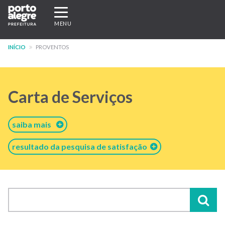
Pular
Expandir/recolher
para
navegação
MENU
o
conteúdo
INÍCIO
PROVENTOS
principal
Carta de Serviços
saiba mais
resultado da pesquisa de satisfação