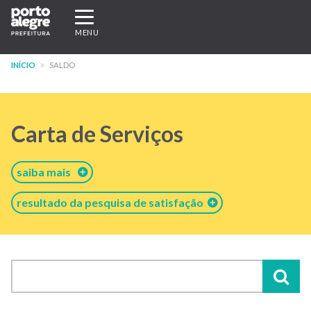
Pular
Expandir/recolher
para
navegação
MENU
o
conteúdo
INÍCIO
SALDO
principal
Carta de Serviços
saiba mais
resultado da pesquisa de satisfação