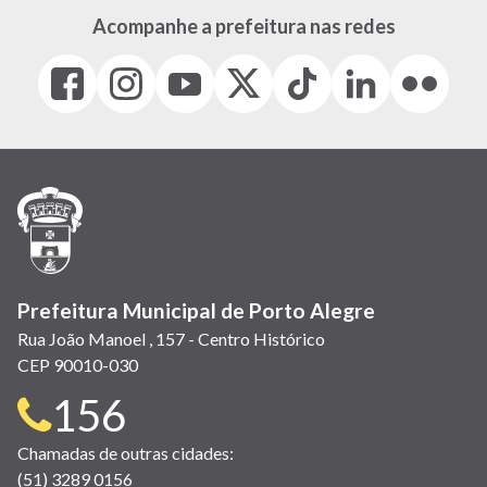
Acompanhe a prefeitura nas redes
Facebook
Instagram
Youtube
X
Tiktok
LinkedIn
Flickr
(link
(link
(link
(Antigo
(link
(link
(link
abre
abre
abre
Twitter)
abre
abre
abre
em
em
em
(link
em
em
em
nova
nova
nova
abre
nova
nova
nova
janela)
janela)
janela)
em
janela)
janela)
janela)
nova
janela)
Prefeitura Municipal de Porto Alegre
Rua João Manoel , 157 - Centro Histórico
CEP 90010-030
Telefone
156
para
Chamadas de outras cidades:
(51) 3289 0156